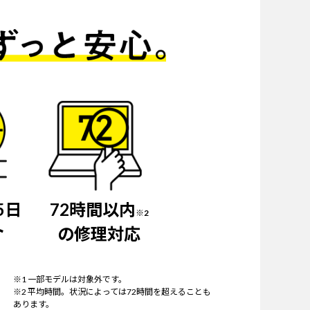
5日
72時間以内
※2
ト
の修理対応
※1 一部モデルは対象外です。
※2 平均時間。状況によっては72時間を超えることも
あります。