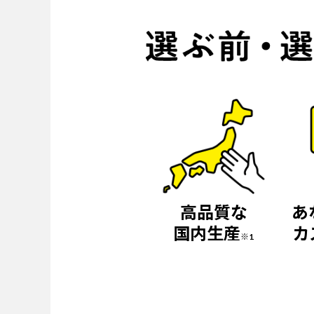
高品質な
あ
国内生産
カ
※1