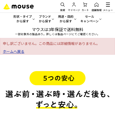
検索
マイページ
カート
店舗情報
メニュー
形状・タイプ
ブランド
用途・目的
セール
から探す
から探す
から探す
キャンペーン
マウスは3年保証で送料無料
形状・タイプから探す をすべてみる
mouse
一般向けパソコン
セール・キャンペーン
一部対象外の製品あり。詳しくは製品ページにてご確認ください。
デスクトップPC
G TUNE
ゲーミングPC・ゲーム向けパソコン
期間限定セール
申し訳ございません。この商品には詳細情報がありません。
人気モデルが期間限定・お買
ホームへ戻る
ノートPC
NEXTGEAR
クリエイティブ向け
アウトレットパソコン
すべて新品の旧モデル製品な
タブレット
DAIV
ビジネス向けパソコン
おすすめ目玉パソコン
サーバー
MousePro
学習向けパソコン
今イチオシのパソコンをピッ
ワークステーション
iiyama
スペック/パーツ別
Windows 11
|
Copilot+ PC
Windows 11
|
Copilot+ PC
ディスプレイ
AIおすすめパソコン