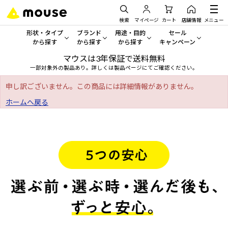
検索
マイページ
カート
店舗情報
メニュー
形状・タイプ
ブランド
用途・目的
セール
から探す
から探す
から探す
キャンペーン
マウスは3年保証で送料無料
形状・タイプから探す をすべてみる
mouse
一般向けパソコン
セール・キャンペーン
一部対象外の製品あり。詳しくは製品ページにてご確認ください。
デスクトップPC
G TUNE
ゲーミングPC・ゲーム向けパソコン
期間限定セール
申し訳ございません。この商品には詳細情報がありません。
人気モデルが期間限定・お買
ホームへ戻る
ノートPC
NEXTGEAR
クリエイティブ向け
アウトレットパソコン
すべて新品の旧モデル製品な
タブレット
DAIV
ビジネス向けパソコン
おすすめ目玉パソコン
サーバー
MousePro
学習向けパソコン
今イチオシのパソコンをピッ
ワークステーション
iiyama
スペック/パーツ別
Windows 11
|
Copilot+ PC
Windows 11
|
Copilot+ PC
ディスプレイ
AIおすすめパソコン