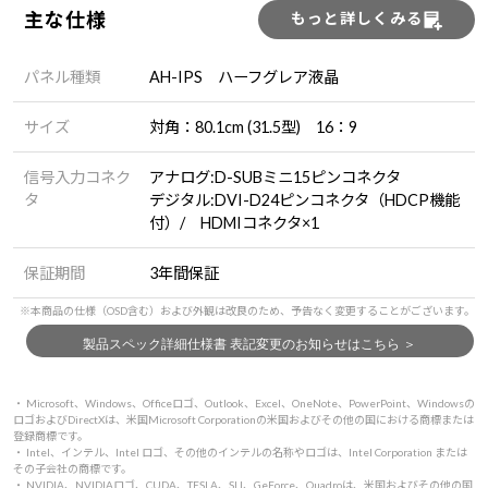
主な仕様
もっと詳しくみる
パネル種類
AH-IPS ハーフグレア液晶
サイズ
対角：80.1cm (31.5型) 16：9
信号入力コネク
アナログ:D-SUBミニ15ピンコネクタ
タ
デジタル:DVI-D24ピンコネクタ（HDCP機能
付）/ HDMIコネクタ×1
保証期間
3年間保証
・ Microsoft、Windows、Officeロゴ、Outlook、Excel、OneNote、PowerPoint、Windowsの
ロゴおよびDirectXは、米国Microsoft Corporationの米国およびその他の国における商標または
登録商標です。
・ Intel、インテル、Intel ロゴ、その他のインテルの名称やロゴは、Intel Corporation または
その子会社の商標です。
・ NVIDIA、NVIDIAロゴ、CUDA、TESLA、SLI、GeForce、Quadroは、米国およびその他の国