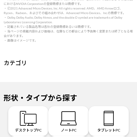
におけるNVIDIA Corporationの登録商標または商標です。
・ 🄫2021 Advanced Micro Devices, Inc. All rights reserved. AMD、AMD Arrowロゴ、
Ryzen、Radeon、およびその組み合わせは、Advanced Micro Devices、Inc.の商標です。
・ Dolby, Dolby Audio, Dolby Atmos, and the double-D symbol are trademarks of Dolby
Laboratories Licensing Corporation.
・ 記載されている製品名等は各社の登録商標あるいは商標です。
・ 当ページの掲載内容および価格は、在庫などの都合により予告無く変更または終了となる場
合があります。
・ 画像はイメージです。
カテゴリ
形状・タイプから探す
デスクトップPC
ノートPC
タブレットPC