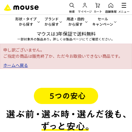
検索
マイページ
カート
店舗情報
メニュー
形状・タイプ
ブランド
用途・目的
セール
から探す
から探す
から探す
キャンペーン
マウスは3年保証で送料無料
形状・タイプから探す をすべてみる
mouse
一般向けパソコン
セール・キャンペーン
一部対象外の製品あり。詳しくは製品ページにてご確認ください。
デスクトップPC
G TUNE
ゲーミングPC・ゲーム向けパソコン
期間限定セール
申し訳ございません。
人気モデルが期間限定・お買
ご指定の商品は販売終了か、ただ今お取扱いできない商品です。
ノートPC
NEXTGEAR
クリエイティブ向け
ホームへ戻る
アウトレットパソコン
すべて新品の旧モデル製品な
タブレット
DAIV
ビジネス向けパソコン
おすすめ目玉パソコン
サーバー
MousePro
学習向けパソコン
今イチオシのパソコンをピッ
ワークステーション
iiyama
スペック/パーツ別
Windows 11
|
Copilot+ PC
Windows 11
|
Copilot+ PC
ディスプレイ
AIおすすめパソコン