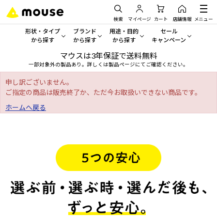
検索
マイページ
カート
店舗情報
メニュー
形状・タイプ
ブランド
用途・目的
セール
から探す
から探す
から探す
キャンペーン
マウスは3年保証で送料無料
形状・タイプから探す をすべてみる
mouse
一般向けパソコン
セール・キャンペーン
一部対象外の製品あり。詳しくは製品ページにてご確認ください。
デスクトップPC
G TUNE
ゲーミングPC・ゲーム向けパソコン
期間限定セール
申し訳ございません。
人気モデルが期間限定・お買
ご指定の商品は販売終了か、ただ今お取扱いできない商品です。
ノートPC
NEXTGEAR
クリエイティブ向け
ホームへ戻る
アウトレットパソコン
すべて新品の旧モデル製品な
タブレット
DAIV
ビジネス向けパソコン
おすすめ目玉パソコン
サーバー
MousePro
学習向けパソコン
今イチオシのパソコンをピッ
ワークステーション
iiyama
スペック/パーツ別
Windows 11
|
Copilot+ PC
Windows 11
|
Copilot+ PC
ディスプレイ
AIおすすめパソコン