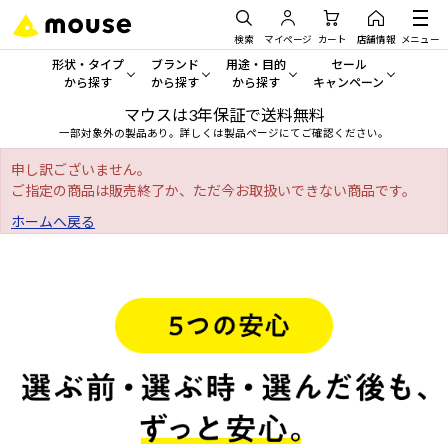
検索
マイページ
カート
店舗情報
メニュー
形状・タイプ
ブランド
用途・目的
セール
から探す
から探す
から探す
キャンペーン
マウスは3年保証で送料無料
形状・タイプから探す をすべてみる
mouse
一般向けパソコン
セール・キャンペーン
一部対象外の製品あり。詳しくは製品ページにてご確認ください。
デスクトップPC
G TUNE
ゲーミングPC・ゲーム向けパソコン
期間限定セール
申し訳ございません。
人気モデルが期間限定・お買
ご指定の商品は販売終了か、ただ今お取扱いできない商品です。
ノートPC
NEXTGEAR
クリエイティブ向け
ホームへ戻る
アウトレットパソコン
すべて新品の旧モデル製品な
タブレット
DAIV
ビジネス向けパソコン
おすすめ目玉パソコン
サーバー
MousePro
学習向けパソコン
今イチオシのパソコンをピッ
ワークステーション
iiyama
スペック/パーツ別
Windows 11
|
Copilot+ PC
Windows 11
|
Copilot+ PC
ディスプレイ
AIおすすめパソコン