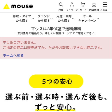
検索
マイページ
カート
店舗情報
メニュー
形状・タイプ
ブランド
用途・目的
セール
から探す
から探す
から探す
キャンペーン
マウスは3年保証で送料無料
形状・タイプから探す をすべてみる
mouse
一般向けパソコン
セール・キャンペーン
一部対象外の製品あり。詳しくは製品ページにてご確認ください。
デスクトップPC
G TUNE
ゲーミングPC・ゲーム向けパソコン
期間限定セール
申し訳ございません。
人気モデルが期間限定・お買
ご指定の商品は販売終了か、ただ今お取扱いできない商品です。
ノートPC
NEXTGEAR
クリエイティブ向け
ホームへ戻る
アウトレットパソコン
すべて新品の旧モデル製品な
タブレット
DAIV
ビジネス向けパソコン
おすすめ目玉パソコン
サーバー
MousePro
学習向けパソコン
今イチオシのパソコンをピッ
ワークステーション
iiyama
スペック/パーツ別
Windows 11
|
Copilot+ PC
Windows 11
|
Copilot+ PC
ディスプレイ
AIおすすめパソコン