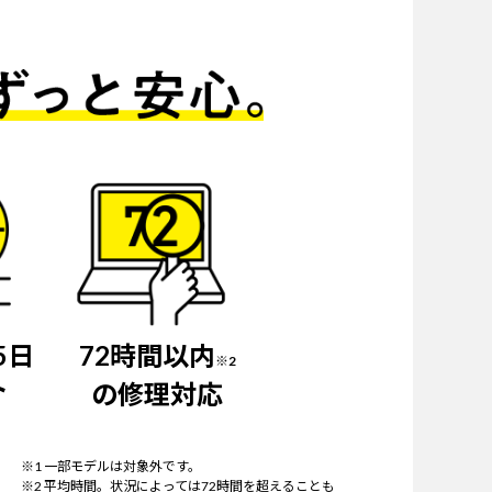
5日
72時間以内
※2
ト
の修理対応
※1 一部モデルは対象外です。
※2 平均時間。状況によっては72時間を超えることも