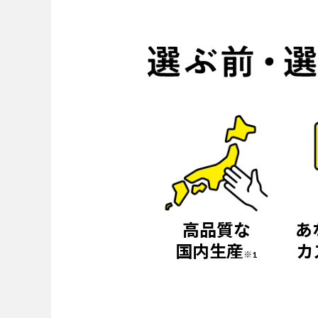
高品質な
あ
国内生産
カ
※1