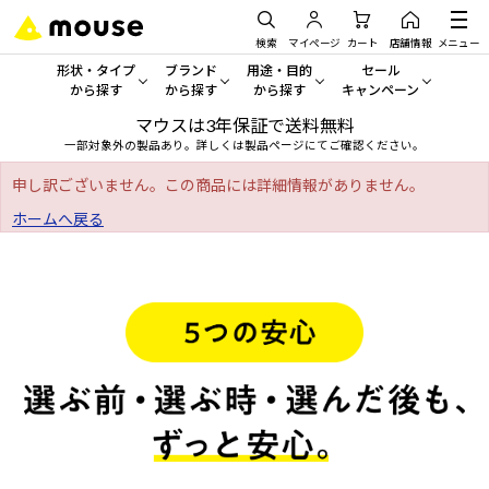
検索
マイページ
カート
店舗情報
メニュー
形状・タイプ
ブランド
用途・目的
セール
から探す
から探す
から探す
キャンペーン
マウスは3年保証で送料無料
形状・タイプから探す をすべてみる
mouse
一般向けパソコン
セール・キャンペーン
一部対象外の製品あり。詳しくは製品ページにてご確認ください。
デスクトップPC
G TUNE
ゲーミングPC・ゲーム向けパソコン
期間限定セール
申し訳ございません。この商品には詳細情報がありません。
人気モデルが期間限定・お買
ホームへ戻る
ノートPC
NEXTGEAR
クリエイティブ向け
アウトレットパソコン
すべて新品の旧モデル製品な
タブレット
DAIV
ビジネス向けパソコン
おすすめ目玉パソコン
サーバー
MousePro
学習向けパソコン
今イチオシのパソコンをピッ
ワークステーション
iiyama
スペック/パーツ別
Windows 11
|
Copilot+ PC
Windows 11
|
Copilot+ PC
ディスプレイ
AIおすすめパソコン