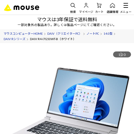
検索
マイページ
カート
店舗情報
メニュー
マウスは3年保証で送料無料
一部対象外の製品あり。詳しくは製品ページにてご確認ください。
マウスコンピューターHOME
DAIV（クリエイターPC）
ノートPC
14.0型
DAIV Rシリーズ
DAIV R4-I7G50WT-B（ホワイト）
1
20