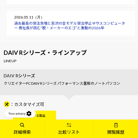
2026.05.11（月）
過去最高の受注急増と苦渋の全モデル受注停止――マウスコンピュータ
ー 軣社長が挑む“脱・メーカーのエゴ”と激動の2026年
DAIV Rシリーズ・ラインアップ
LINEUP
DAIV Rシリーズ
クリエイターPC DAIV Rシリーズ パフォーマンス重視のノートパソコン
カスタマイズ可
詳細検索
比較リスト
閲覧履歴