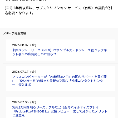
(※2) 2年目以降は、サブスクリプション サービス（有料）の契約が別
途必要となります。
メディア掲載実績
2026.08.07（金）
米国メジャーリーグ（MLB）ロサンゼルス・ドジャース戦 バックネ
ット裏への広告掲出のお知らせ
2026.07.17（金）
マウスコンピューターが「24時間365日」の国内サポートを貫く理
由 “ゆいまーる”の精神と最新AIで臨む「沖縄コンタクトセンタ
ー」潜入ルポ
2026.07.08（水）
実売2万円を切るリーズナブルな15.6型モバイルディスプレイ
「ProLite P1671HSC-B1J」実機レビュー 試して分かったメリット
と注意点