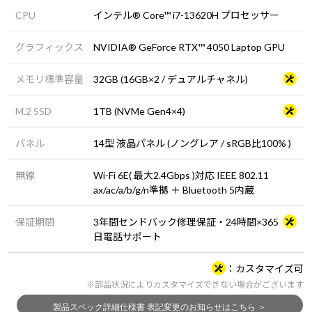
CPU
インテル® Core™ i7-13620H プロセッサー
グラフィックス
NVIDIA® GeForce RTX™ 4050 Laptop GPU
メモリ標準容量
32GB (16GB×2 / デュアルチャネル)
M.2 SSD
1TB (NVMe Gen4×4)
パネル
14型 液晶パネル (ノングレア / sRGB比100% )
無線
Wi-Fi 6E( 最大2.4Gbps )対応 IEEE 802.11
ax/ac/a/b/g/n準拠 ＋ Bluetooth 5内蔵
保証期間
3年間センドバック修理保証・24時間×365
日電話サポート
カスタマイズ可
※部品状況によりカスタマイズできない場合がございます