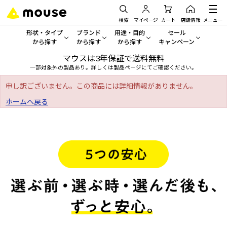
検索
マイページ
カート
店舗情報
メニュー
形状・タイプ
ブランド
用途・目的
セール
から探す
から探す
から探す
キャンペーン
マウスは3年保証で送料無料
形状・タイプから探す をすべてみる
mouse
一般向けパソコン
セール・キャンペーン
一部対象外の製品あり。詳しくは製品ページにてご確認ください。
デスクトップPC
G TUNE
ゲーミングPC・ゲーム向けパソコン
期間限定セール
申し訳ございません。この商品には詳細情報がありません。
人気モデルが期間限定・お買
ホームへ戻る
ノートPC
NEXTGEAR
クリエイティブ向け
アウトレットパソコン
すべて新品の旧モデル製品な
タブレット
DAIV
ビジネス向けパソコン
おすすめ目玉パソコン
サーバー
MousePro
学習向けパソコン
今イチオシのパソコンをピッ
ワークステーション
iiyama
スペック/パーツ別
Windows 11
|
Copilot+ PC
Windows 11
|
Copilot+ PC
ディスプレイ
AIおすすめパソコン