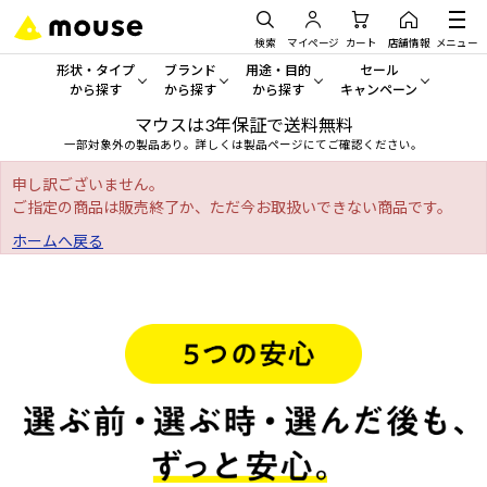
検索
マイページ
カート
店舗情報
メニュー
形状・タイプ
ブランド
用途・目的
セール
から探す
から探す
から探す
キャンペーン
マウスは3年保証で送料無料
形状・タイプから探す をすべてみる
mouse
一般向けパソコン
セール・キャンペーン
一部対象外の製品あり。詳しくは製品ページにてご確認ください。
デスクトップPC
G TUNE
ゲーミングPC・ゲーム向けパソコン
期間限定セール
申し訳ございません。
人気モデルが期間限定・お買
ご指定の商品は販売終了か、ただ今お取扱いできない商品です。
ノートPC
NEXTGEAR
クリエイティブ向け
ホームへ戻る
アウトレットパソコン
すべて新品の旧モデル製品な
タブレット
DAIV
ビジネス向けパソコン
おすすめ目玉パソコン
サーバー
MousePro
学習向けパソコン
今イチオシのパソコンをピッ
ワークステーション
iiyama
スペック/パーツ別
Windows 11
|
Copilot+ PC
Windows 11
|
Copilot+ PC
ディスプレイ
AIおすすめパソコン