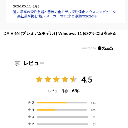
2026.05.11（月）
過去最高の受注急増と苦渋の全モデル受注停止――マウスコンピュータ
ー 軣社長が挑む“脱・メーカーのエゴ”と激動の2026年
DAIV 6N (プレミアムモデル) [ Windows 11 ]のクチコミをみる
レビュー
4.5
68
レビュー件数：
件
★
5
(41)
★
4
(25)
★
3
(1)
★
2
(0)