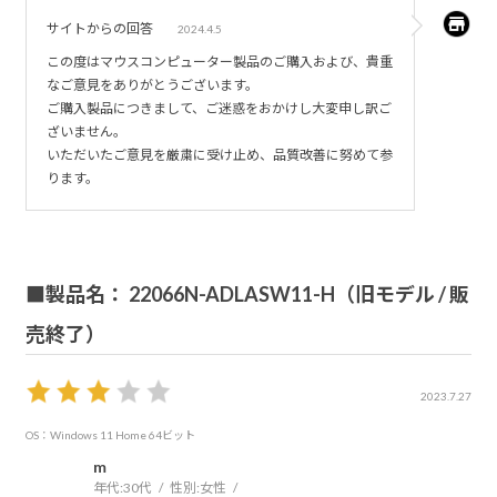
のメーカーのPCは4台購入したが、流石に信用はなくなっ
サイトからの回答
2024.4.5
た。
この度はマウスコンピューター製品のご購入および、貴重
問い合わせ後に他メーカーPCを購入したがその様な問題は
なご意見をありがとうございます。
起きていない。
ご購入製品につきまして、ご迷惑をおかけし大変申し訳ご
ざいません。
いただいたご意見を厳粛に受け止め、品質改善に努めて参
ります。
■製品名： 22066N-ADLASW11-H（旧モデル / 販
売終了）
2023.7.27
OS：Windows 11 Home 64ビット
m
年代:
30代
性別:
女性