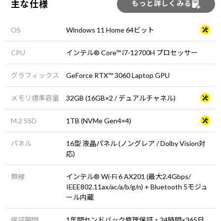
主な仕様
もっと詳しくみる
OS
Windows 11 Home 64ビット
CPU
インテル® Core™ i7-12700H プロセッサー
グラフィックス
GeForce RTX™ 3060 Laptop GPU
メモリ標準容量
32GB (16GB×2 / デュアルチャネル)
M.2 SSD
1TB (NVMe Gen4×4)
パネル
16型 液晶パネル (ノングレア / Dolby Vision対
応)
無線
インテル® Wi-Fi 6 AX201 (最大2.4Gbps/
IEEE802.11ax/ac/a/b/g/n) + Bluetooth 5モジュ
ール内蔵
保証期間
1年間センドバック修理保証・24時間×365日