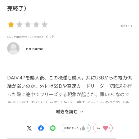
売終了）
2024.4.4
OS：Windows 11 Home 64ビット
no name
DAIV 4Pを購入後、この機種も購入。共にUSBからの電力供
給が弱いのか、外付けSSDや高速カードリーダーで転送を行
った際に途中でフリーズする現象が起きた。薄いPCなので
そういうものかと思っていたが、他のメーカーのPCではそ
ういった現象が起きなかったため、購入から2年経っていた
続きを読む
が、サポートに上記の様な報告がなかったか問い合わせ
た。答えはそういった報告はないとのこと。2台の別の機種
参考になった
0
Like!
0
2台が共に初期不良だったとでも言うのだろうか？今までこ