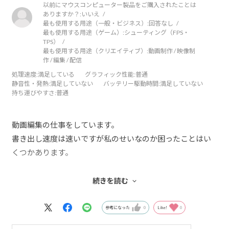
以前にマウスコンピューター製品をご購入されたことは
ありますか？:
いいえ
最も使用する用途（一般・ビジネス）:
回答なし
最も使用する用途（ゲーム）:
シューティング（FPS・
TPS）
最も使用する用途（クリエイティブ）:
動画制作 / 映像制
作 / 編集 / 配信
処理速度
:満足している
グラフィック性能
:普通
静音性・発熱
:満足していない
バッテリー駆動時間
:満足していない
持ち運びやすさ
:普通
動画編集の仕事をしています。
書き出し速度は速いですが私のせいなのか困ったことはい
くつかあります。
・AdobeソフトでMP4の書き出しの際ディスクトップ、ド
続きを読む
キュメントへ書き出さないと動画が壊れてしまう。面倒で
す・・・。
参考になった
0
Like!
0
・hdmiで出力・再生時映し出す動画が歪む＆読み込みが画