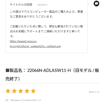
面上下にディレイがありノイズのように見える。書き出し
サイトからの回答
2023.8.9
た動画でもPr再生でも同じでした。。本当に困ります
この度はマウスコンピューター製品のご購入および、貴重
・hdmiで出力時、モニターが起動しない。モニターのボタ
なご意見をありがとうございます。
ンを押すと起動。
ご記載いただいた点に関して、現在も解消されていない場
（モニターはアマプラ・PS4などの起動時には反応して勝手
合はお気軽にサポートまでご連絡いただけますと幸いで
に起動してくれます。。）
す。
・PCが落ちる頻度高め（Pr使用時Aeはたまに）
https://www2.mouse-
jp.co.jp/ssl/user_support2/sc_contact.asp
・Aコネクト、Cコネクトが緩くなった感じがします。Cは
接続切れが結構おきます。
何回検索エンジンをGoogleに設定しても、サーチエンジン
■製品名： 22066N-ADLASW11-H（旧モデル / 販
に時折もどってしまう・・。
売終了）
いまいち設定がわからず困ってます・・。
ノートパソコンにしてはハイスぺなのだと思います。
2023.7.17
OS：Windows 11 Home 64ビット