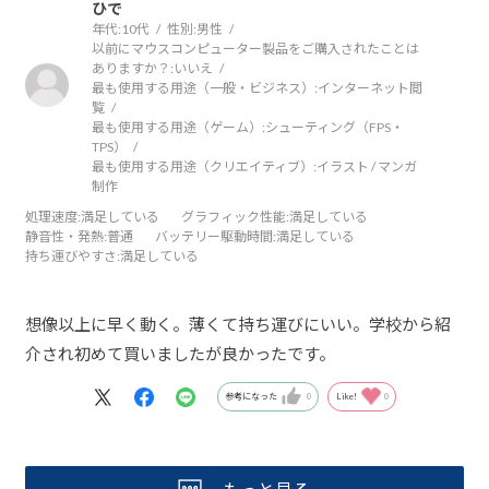
ひで
年代:
10代
性別:
男性
以前にマウスコンピューター製品をご購入されたことは
ありますか？:
いいえ
最も使用する用途（一般・ビジネス）:
インターネット閲
覧
最も使用する用途（ゲーム）:
シューティング（FPS・
TPS）
最も使用する用途（クリエイティブ）:
イラスト / マンガ
制作
処理速度
:満足している
グラフィック性能
:満足している
静音性・発熱
:普通
バッテリー駆動時間
:満足している
持ち運びやすさ
:満足している
想像以上に早く動く。薄くて持ち運びにいい。学校から紹
介され初めて買いましたが良かったです。
参考になった
0
Like!
0