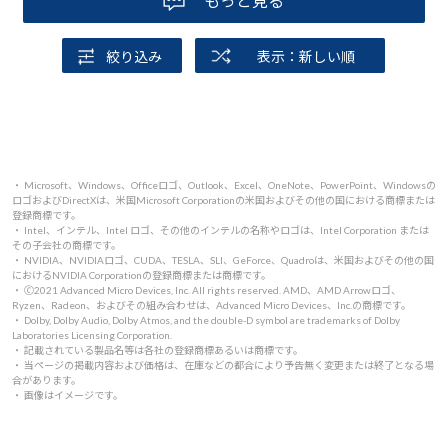
もっと見る
絞り込み
表示：新しい順
・ Microsoft、Windows、Officeロゴ、Outlook、Excel、OneNote、PowerPoint、Windowsの
ロゴおよびDirectXは、米国Microsoft Corporationの米国およびその他の国における商標または
登録商標です。
・ Intel、インテル、Intel ロゴ、その他のインテルの名称やロゴは、Intel Corporation または
その子会社の商標です。
・ NVIDIA、NVIDIAロゴ、CUDA、TESLA、SLI、GeForce、Quadroは、米国およびその他の国
におけるNVIDIA Corporationの登録商標または商標です。
・ 🄫2021 Advanced Micro Devices, Inc. All rights reserved. AMD、AMD Arrowロゴ、
Ryzen、Radeon、およびその組み合わせは、Advanced Micro Devices、Inc.の商標です。
・ Dolby, Dolby Audio, Dolby Atmos, and the double-D symbol are trademarks of Dolby
Laboratories Licensing Corporation.
・ 記載されている製品名等は各社の登録商標あるいは商標です。
・ 当ページの掲載内容および価格は、在庫などの都合により予告無く変更または終了となる場
合があります。
・ 画像はイメージです。