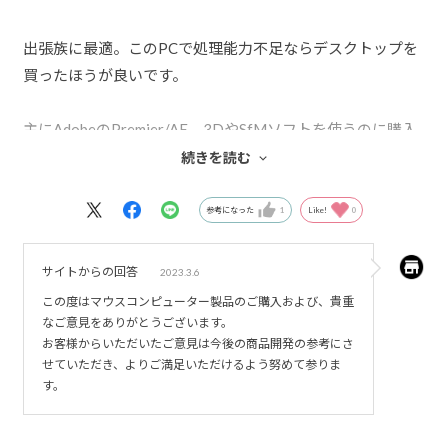
出張族に最適。このPCで処理能力不足ならデスクトップを
買ったほうが良いです。
主にAdobeのPremier/AE、3DやSfMソフトを使うのに購入
しました。
続きを読む
出張が多く、WinとMacの2台体制で持ち歩くので重量は大
きなポイントでした。
参考になった
1
Like!
0
ACアダプタまでとても小さいのは本当に助かります。
サイトからの回答
2023.3.6
薄さゆえに有線LANポートが無いので、ネットワークに接
この度はマウスコンピューター製品のご購入および、貴重
続したIoT機器をリアルタイムで操作したり、映像配信する
なご意見をありがとうございます。
方はtype-C-LANアダプターのご用意を。
お客様からいただいたご意見は今後の商品開発の参考にさ
せていただき、よりご満足いただけるよう努めて参りま
す。
あとは慣れだと思うのですが、テンキーの"0"の位置が1で
はなく2の下なので、普段フルサイズテンキーや電卓を使っ