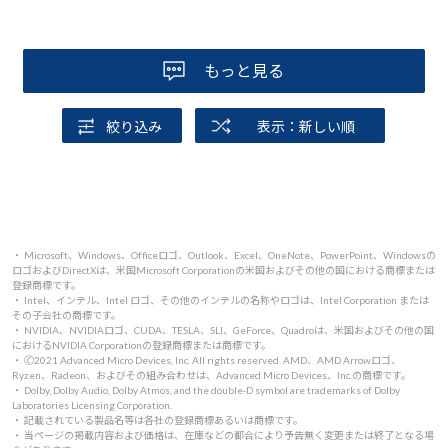
このようなものなのでしょうか？
もっと見る
高い買い物だっただけに
非常に残念です。
絞り込み
表示：新しい順
・ Microsoft、Windows、Officeロゴ、Outlook、Excel、OneNote、PowerPoint、Windowsの
ロゴおよびDirectXは、米国Microsoft Corporationの米国およびその他の国における商標または
登録商標です。
・ Intel、インテル、Intel ロゴ、その他のインテルの名称やロゴは、Intel Corporation または
その子会社の商標です。
・ NVIDIA、NVIDIAロゴ、CUDA、TESLA、SLI、GeForce、Quadroは、米国およびその他の国
におけるNVIDIA Corporationの登録商標または商標です。
・ 🄫2021 Advanced Micro Devices, Inc. All rights reserved. AMD、AMD Arrowロゴ、
Ryzen、Radeon、およびその組み合わせは、Advanced Micro Devices、Inc.の商標です。
・ Dolby, Dolby Audio, Dolby Atmos, and the double-D symbol are trademarks of Dolby
Laboratories Licensing Corporation.
・ 記載されている製品名等は各社の登録商標あるいは商標です。
・ 当ページの掲載内容および価格は、在庫などの都合により予告無く変更または終了となる場