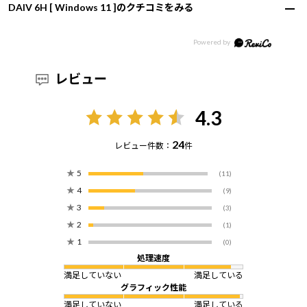
DAIV 6H [ Windows 11 ]のクチコミをみる
レビュー
4.3
24
レビュー件数：
件
★
5
(11)
★
4
(9)
★
3
(3)
★
2
(1)
★
1
(0)
処理速度
満足していない
満足している
グラフィック性能
満足していない
満足している