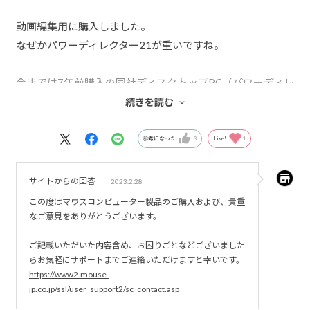
・トラックパッドの左右ON/OFF自体は素敵な機能です
動画編集用に購入しました。
が、OFFにした場合でもクリック感が出る点は使いづらい
なぜかパワーディレクター21が重いですね。
です。Macのように非物理スイッチになれば……。
今までは7年前購入の同社ディスクトップPC（パワーディレ
クター15）にて
続きを読む
動画編集を行っており、問題なく作業できていました。
参考になった
3
Like!
1
出張が多い理由から
そのディスクトップPCよりはるかにスペックが高い
サイトからの回答
2023.2.28
こちらのノートPCに買い換えたところ、
この度はマウスコンピューター製品のご購入および、貴重
編集処理がとても遅くて困惑しております。
なご意見をありがとうございます。
ご記載いただいた内容含め、お困りごとなどございました
特に遅いのが動画の分割（トリミング）でして
らお気軽にサポートまでご連絡いただけますと幸いです。
10秒～20秒ほど待たされます。
https://www2.mouse-
jp.co.jp/ssl/user_support2/sc_contact.asp
ノートPCでの動画編集とは