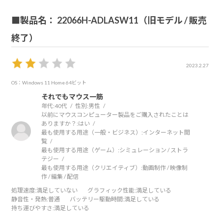
ている方には最高に使いづらいです。
■製品名： 22066H-ADLASW11（旧モデル / 販売
また期待はしていなかったのですが、ブラウザとメモアプ
終了）
リとオフィスソフト程度の起動でも、バッテリー消費が
「バランス」モードの時は1~2時間でほぼバッテリーが無く
2023.2.27
なります。ちょっと会議をする場合でもACアダプターの携
帯は必須です。
OS：Windows 11 Home 64ビット
それでもマウス一筋
年代:
40代
性別:
男性
以前にマウスコンピューター製品をご購入されたことは
ありますか？:
はい
最も使用する用途（一般・ビジネス）:
インターネット閲
総じて満足なのですが、もし以下の点が改善されたら嬉し
覧
いです。
最も使用する用途（ゲーム）:
シミュレーション / ストラ
テジー
・クリエイター向けのPCなのであれば、モニターの色味の
最も使用する用途（クリエイティブ）:
動画制作 / 映像制
キャリブレーションをして出荷してほしいです。自分でや
作 / 編集 / 配信
ってしまえば良いのですが、もっと手軽に使えたら嬉しい
処理速度
:満足していない
グラフィック性能
:満足している
静音性・発熱
:普通
バッテリー駆動時間
:満足している
なと。
持ち運びやすさ
:満足している