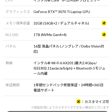
CPU
インテル® Core™ i9-12900H プロセッサー
グラフィックス
GeForce RTX™ 3070 Ti Laptop GPU
メモリ標準容量
32GB (16GB×2 / デュアルチャネル)
M.2 SSD
1TB (NVMe Gen4×4)
パネル
16型 液晶パネル (ノングレア / Dolby Vision対
応)
無線
インテル® Wi-Fi 6 AX201 (最大2.4Gbps/
IEEE802.11ax/ac/a/b/g/n) + Bluetooth 5モジュ
ール内蔵
保証期間
1年間センドバック修理保証・24時間×365日
電話サポート
カスタマイズ可
※部品状況によりカスタマイズできない場合がございます