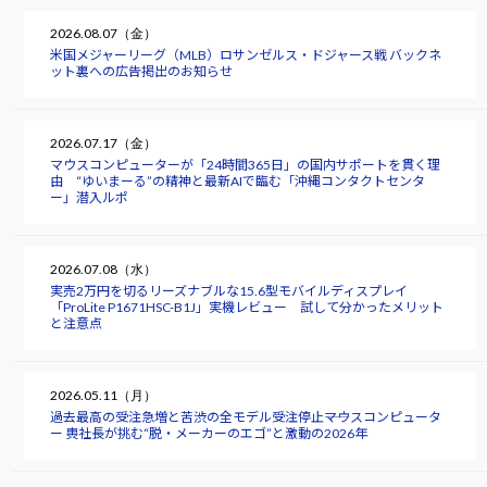
2026.08.07（金）
米国メジャーリーグ（MLB）ロサンゼルス・ドジャース戦 バックネ
ット裏への広告掲出のお知らせ
2026.07.17（金）
マウスコンピューターが「24時間365日」の国内サポートを貫く理
由 “ゆいまーる”の精神と最新AIで臨む「沖縄コンタクトセンタ
ー」潜入ルポ
2026.07.08（水）
実売2万円を切るリーズナブルな15.6型モバイルディスプレイ
「ProLite P1671HSC-B1J」実機レビュー 試して分かったメリット
と注意点
2026.05.11（月）
過去最高の受注急増と苦渋の全モデル受注停止――マウスコンピュータ
ー 軣社長が挑む“脱・メーカーのエゴ”と激動の2026年