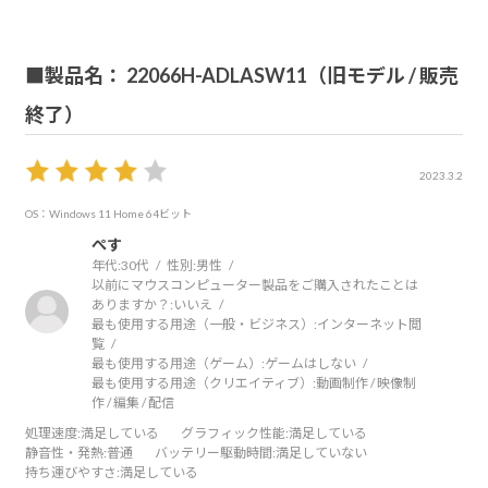
■製品名： 22066H-ADLASW11（旧モデル / 販売
終了）
2023.3.2
OS：Windows 11 Home 64ビット
ぺす
年代:
30代
性別:
男性
以前にマウスコンピューター製品をご購入されたことは
ありますか？:
いいえ
最も使用する用途（一般・ビジネス）:
インターネット閲
覧
最も使用する用途（ゲーム）:
ゲームはしない
最も使用する用途（クリエイティブ）:
動画制作 / 映像制
作 / 編集 / 配信
処理速度
:満足している
グラフィック性能
:満足している
静音性・発熱
:普通
バッテリー駆動時間
:満足していない
持ち運びやすさ
:満足している