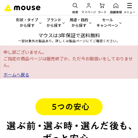
検索
マイページ
カート
店舗情報
メニュー
形状・タイプ
ブランド
用途・目的
セール
から探す
から探す
から探す
キャンペーン
マウスは3年保証で送料無料
形状・タイプから探す をすべてみる
mouse
一般向けパソコン
セール・キャンペーン
一部対象外の製品あり。詳しくは製品ページにてご確認ください。
デスクトップPC
G TUNE
ゲーミングPC・ゲーム向けパソコン
期間限定セール
申し訳ございません。
人気モデルが期間限定・お買
ご指定の商品ページは販売終了か、ただ今お取扱いをしておりませ
ん。
ノートPC
NEXTGEAR
クリエイティブ向け
アウトレットパソコン
ホームへ戻る
すべて新品の旧モデル製品な
タブレット
DAIV
ビジネス向けパソコン
おすすめ目玉パソコン
サーバー
MousePro
学習向けパソコン
今イチオシのパソコンをピッ
ワークステーション
iiyama
スペック/パーツ別
Windows 11
|
Copilot+ PC
Windows 11
|
Copilot+ PC
ディスプレイ
AIおすすめパソコン