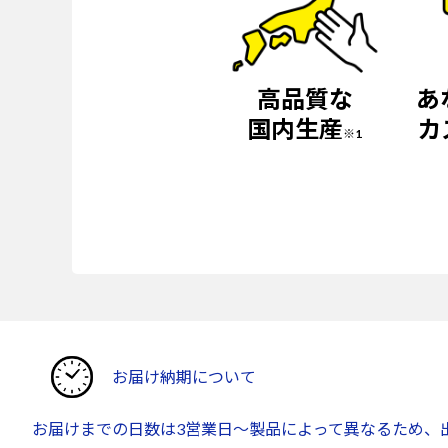
高品質な
あ
国内生産
カ
※1
お届け納期について
お届けまでの日数は3営業日～製品によって異なるため、