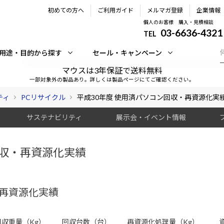
初めての方へ
ご利用ガイド
メルマガ登録
企業情報
個人のお客様 購入・見積相談
03-6636-4321
TEL
用途・目的から探す
セール・キャンペーン
マウスは3年保証で送料無料
一部対象外の製品あり。詳しくは製品ページにてご確認ください。
ティ
PCリサイクル
平成30年度 使用済パソコン回収・再資源化実
サステナビリティ
展示会・イベント情報
回収・再資源化実績
・再資源化実績
回収重量（Kg）
回収台数（台）
再資源化処理量（Kg）