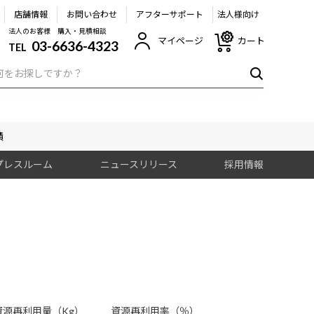
店舗情報
お問い合わせ
アフターサポート
法人様向け
法人のお客様 購入・見積相談
マイページ
カート
03-6636-4323
TEL
績
プレスルーム
ニュースリリース
採用情報
資源再利用量（Kg）
資源再利用率（％）