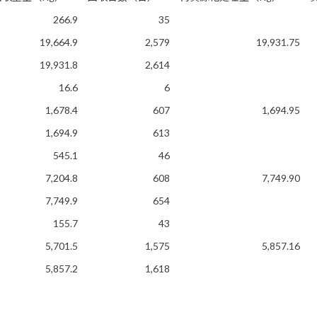
266.9
35
19,664.9
2,579
19,931.75
19,931.8
2,614
16.6
6
1,678.4
607
1,694.95
1,694.9
613
545.1
46
7,204.8
608
7,749.90
7,749.9
654
155.7
43
5,701.5
1,575
5,857.16
5,857.2
1,618