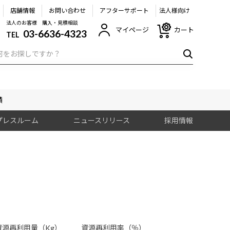
店舗情報
お問い合わせ
アフターサポート
法人様向け
法人のお客様 購入・見積相談
マイページ
カート
03-6636-4323
TEL
績
プレスルーム
ニュースリリース
採用情報
資源再利用量（Kg）
資源再利用率（％）