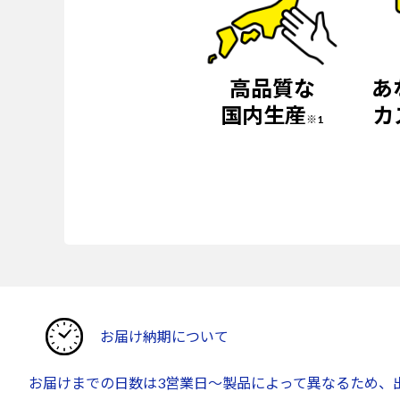
高品質な
あ
国内生産
カ
※1
お届け納期について
お届けまでの日数は3営業日～製品によって異なるため、