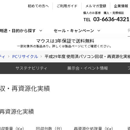
初めての方へ
ご利用ガイド
メルマガ登録
企業情報
個人のお客様 購入・見積相談
03-6636-4321
TEL
用途・目的から探す
セール・キャンペーン
マウスは3年保証で送料無料
一部対象外の製品あり。詳しくは製品ページにてご確認ください。
ティ
PCリサイクル
平成29年度 使用済パソコン回収・再資源化実
サステナビリティ
展示会・イベント情報
回収・再資源化実績
・再資源化実績
回収重量（Kg）
回収台数（台）
再資源化処理量（Kg）