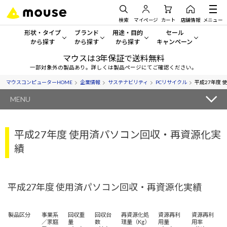
検索
マイページ
カート
店舗情報
メニュー
形状・タイプ
ブランド
用途・目的
セール
から探す
から探す
から探す
キャンペーン
マウスは3年保証で送料無料
形状・タイプから探す をすべてみる
mouse
一般向けパソコン
セール・キャンペーン
一部対象外の製品あり。詳しくは製品ページにてご確認ください。
マウスコンピューターHOME
企業情報
サステナビリティ
PCリサイクル
平成27年度
デスクトップPC
G TUNE
ゲーミングPC・ゲーム向けパソコン
期間限定セール
人気モデルが期間限定・お買
MENU
ノートPC
NEXTGEAR
クリエイティブ向け
アウトレットパソコン
すべて新品の旧モデル製品な
平成27年度 使用済パソコン回収・再資源化実
タブレットPC
DAIV
ビジネス向けパソコン
績
おすすめ目玉パソコン
サーバー
MousePro
学習向けパソコン
今イチオシのパソコンをピッ
ワークステーション
iiyama
スペック/パーツ別
平成27年度 使用済パソコン回収・再資源化実績
Windows 11
|
Copilot+ PC
Windows 11
|
Copilot+ PC
ディスプレイ
AIおすすめパソコン
製品区分
事業系
回収重
回収台
再資源化処
資源再利
資源再利
／家庭
量
数
理量（Kg）
用量
用率