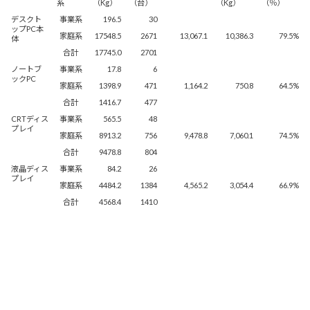
系
（Kg）
（台）
（Kg）
（％）
Windows 11
|
Copilot+ PC
Windows 11
|
Copilot+ PC
デスクト
事業系
196.5
30
ップPC本
家庭系
17548.5
2671
13,067.1
10,386.3
79.5%
体
合計
17745.0
2701
ノートブ
事業系
17.8
6
ックPC
家庭系
1398.9
471
1,164.2
750.8
64.5%
合計
1416.7
477
CRTディス
事業系
565.5
48
プレイ
家庭系
8913.2
756
9,478.8
7,060.1
74.5%
合計
9478.8
804
液晶ディス
事業系
84.2
26
プレイ
家庭系
4484.2
1384
4,565.2
3,054.4
66.9%
合計
4568.4
1410