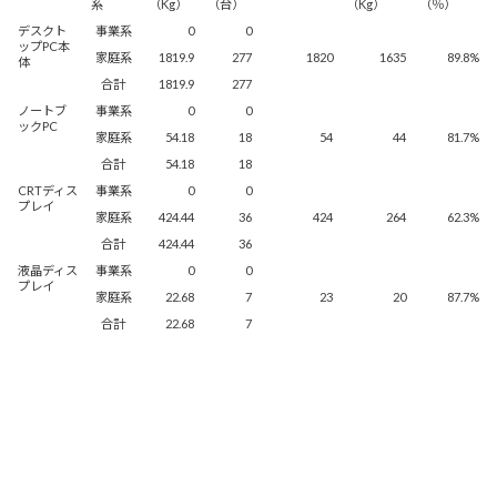
系
（Kg）
（台）
（Kg）
（％）
Windows 11
|
Copilot+ PC
Windows 11
|
Copilot+ PC
デスクト
事業系
0
0
ップPC本
家庭系
1819.9
277
1820
1635
89.8%
体
合計
1819.9
277
ノートブ
事業系
0
0
ックPC
家庭系
54.18
18
54
44
81.7%
合計
54.18
18
CRTディス
事業系
0
0
プレイ
家庭系
424.44
36
424
264
62.3%
合計
424.44
36
液晶ディス
事業系
0
0
プレイ
家庭系
22.68
7
23
20
87.7%
合計
22.68
7