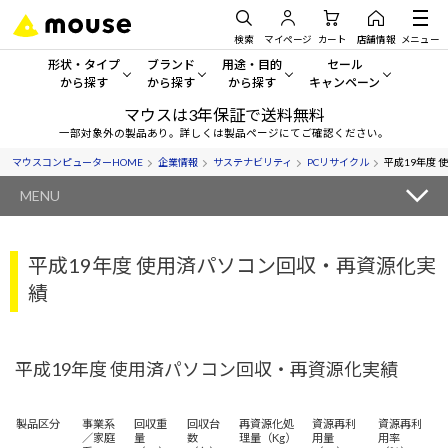
検索
マイページ
カート
店舗情報
メニュー
形状・タイプ
ブランド
用途・目的
セール
から探す
から探す
から探す
キャンペーン
マウスは3年保証で送料無料
形状・タイプから探す をすべてみる
mouse
一般向けパソコン
セール・キャンペーン
一部対象外の製品あり。詳しくは製品ページにてご確認ください。
マウスコンピューターHOME
企業情報
サステナビリティ
PCリサイクル
平成19年度
デスクトップPC
G TUNE
ゲーミングPC・ゲーム向けパソコン
期間限定セール
人気モデルが期間限定・お買
MENU
ノートPC
NEXTGEAR
クリエイティブ向け
アウトレットパソコン
すべて新品の旧モデル製品な
平成19年度 使用済パソコン回収・再資源化実
タブレットPC
DAIV
ビジネス向けパソコン
績
おすすめ目玉パソコン
サーバー
MousePro
学習向けパソコン
今イチオシのパソコンをピッ
ワークステーション
iiyama
スペック/パーツ別
平成19年度 使用済パソコン回収・再資源化実績
Windows 11
|
Copilot+ PC
Windows 11
|
Copilot+ PC
ディスプレイ
AIおすすめパソコン
製品区分
事業系
回収重
回収台
再資源化処
資源再利
資源再利
／家庭
量
数
理量（Kg）
用量
用率