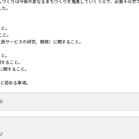
人づくりは今後の更なるまちづくりを推進していくうえで、必要不可欠
した。
こと。
こと。
や住民サービスの研究、開発）に関すること。
。
こと。
関すること。
興に関すること。
要と認める事項。
B）
ジ