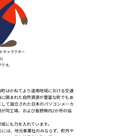
トキャラクター
コ』
子です。
内町はかねてより道南地域における交通
海に囲まれた自然資源が豊富な町でもあ
として設立された日本のパソコンメーカ
種が同工場、および長野県内2か所の協
育成にも力を入れています。
めには、地元事業社のみならず、町外や