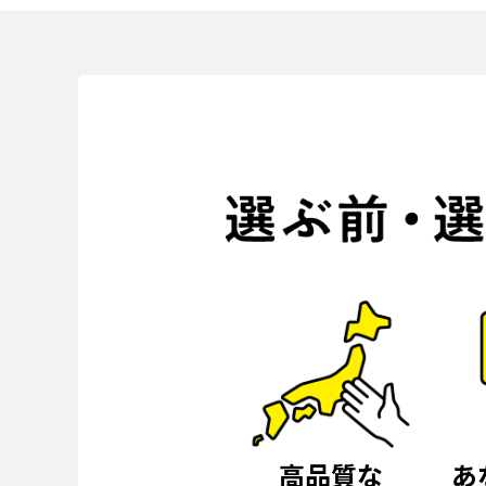
高品質な
あ