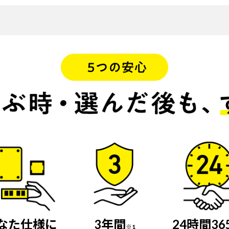
なた仕様に
3年間
24時間36
※1