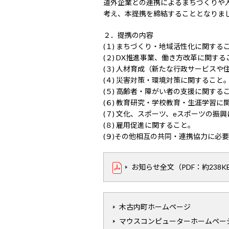
道外企業との連携によるまちづくりや
考え、本提携を締結することとなりま
２．提携の内容
(１) まちづくり・地域活性化に関する
(２) DX推進事業、働き方改革に関する
(３) 人材育成（新たな行政サービス
(４) 災害対策・環境対策に関すること
(５) 高齢者・障がい者の支援に関する
(６) 教育研究・学校教育・生涯学習に
(７) 文化、スポーツ、eスポーツの振
(８) 雇用促進に関すること。
(９)その他相互の共同・連携協力に必
お知らせ全文（PDF：約238K
木古内町ホームページ
マウスコンピューターホームペー