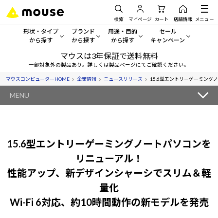
検索
マイページ
カート
店舗情報
メニュー
形状・タイプ
ブランド
用途・目的
セール
から探す
から探す
から探す
キャンペーン
マウスは3年保証で送料無料
形状・タイプから探す をすべてみる
mouse
一般向けパソコン
セール・キャンペーン
一部対象外の製品あり。詳しくは製品ページにてご確認ください。
マウスコンピューターHOME
企業情報
ニュースリリース
15.6型エントリーゲーミング
デスクトップPC
G TUNE
ゲーミングPC・ゲーム向けパソコン
期間限定セール
人気モデルが期間限定・お買
MENU
ノートPC
NEXTGEAR
クリエイティブ向け
アウトレットパソコン
すべて新品の旧モデル製品な
タブレットPC
DAIV
ビジネス向けパソコン
15.6型エントリーゲーミングノートパソコンを
おすすめ目玉パソコン
サーバー
MousePro
学習向けパソコン
リニューアル！
今イチオシのパソコンをピッ
性能アップ、新デザインシャーシでスリム＆軽
ワークステーション
iiyama
スペック/パーツ別
Windows 11
|
Copilot+ PC
量化
Windows 11
|
Copilot+ PC
Wi-Fi 6対応、約10時間動作の新モデルを発売
ディスプレイ
AIおすすめパソコン