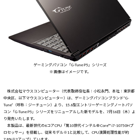
ゲーミングパソコン「G-Tune P5」シリーズ
※ 画像はイメージです。
株式会社マウスコンピューター（代表取締役社長：小松永門、本社：東京都
中央区、以下マウスコンピューター）は、ゲーミングパソコンブランド“G-
Tune”（呼称：ジーチューン）より、15.6型エントリーゲーミングノートパソ
コン「G-Tune P5」シリーズをリニューアルした新モデルを、7月16日（木）よ
り発売いたします。
本製品は、最新世代の6コアCPU「第10世代インテル® Core™ i7-10750Hプ
ロセッサー」を搭載し、従来モデル※1と比較して、CPU演算処理性能が約
7.8%※2アップしています。