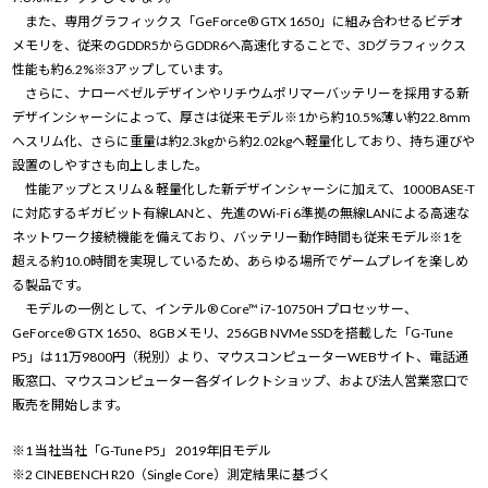
また、専用グラフィックス「GeForce® GTX 1650」に組み合わせるビデオ
メモリを、従来のGDDR5からGDDR6へ高速化することで、3Dグラフィックス
性能も約6.2%※3アップしています。
さらに、ナローベゼルデザインやリチウムポリマーバッテリーを採用する新
デザインシャーシによって、厚さは従来モデル※1から約10.5%薄い約22.8mm
へスリム化、さらに重量は約2.3kgから約2.02kgへ軽量化しており、持ち運びや
設置のしやすさも向上しました。
性能アップとスリム＆軽量化した新デザインシャーシに加えて、1000BASE-T
に対応するギガビット有線LANと、先進のWi-Fi 6準拠の無線LANによる高速な
ネットワーク接続機能を備えており、バッテリー動作時間も従来モデル※1を
超える約10.0時間を実現しているため、あらゆる場所でゲームプレイを楽しめ
る製品です。
モデルの一例として、インテル® Core™ i7-10750H プロセッサー、
GeForce® GTX 1650、8GBメモリ、256GB NVMe SSDを搭載した「G-Tune
P5」は11万9800円（税別）より、マウスコンピューターWEBサイト、電話通
販窓口、マウスコンピューター各ダイレクトショップ、および法人営業窓口で
販売を開始します。
※1 当社当社「G-Tune P5」 2019年旧モデル
※2 CINEBENCH R20（Single Core）測定結果に基づく