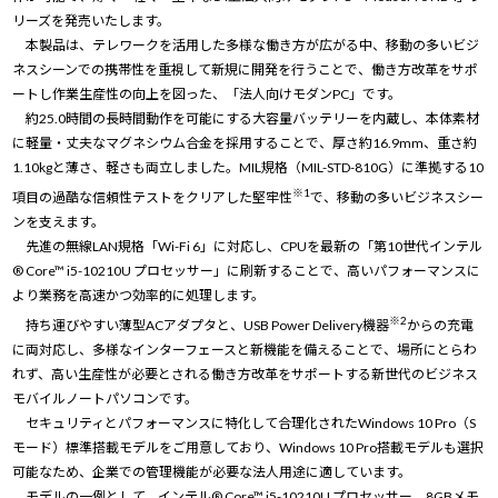
リーズを発売いたします。
本製品は、テレワークを活用した多様な働き方が広がる中、移動の多いビジ
ネスシーンでの携帯性を重視して新規に開発を行うことで、働き方改革をサポ
ートし作業生産性の向上を図った、「法人向けモダンPC」です。
約25.0時間の長時間動作を可能にする大容量バッテリーを内蔵し、本体素材
に軽量・丈夫なマグネシウム合金を採用することで、厚さ約16.9mm、重さ約
1.10kgと薄さ、軽さも両立しました。MIL規格（MIL-STD-810G）に準拠する10
※1
項目の過酷な信頼性テストをクリアした堅牢性
で、移動の多いビジネスシー
ンを支えます。
先進の無線LAN規格「Wi-Fi 6」に対応し、CPUを最新の「第10世代インテル
® Core™ i5-10210U プロセッサー」に刷新することで、高いパフォーマンスに
より業務を高速かつ効率的に処理します。
※2
持ち運びやすい薄型ACアダプタと、USB Power Delivery機器
からの充電
に両対応し、多様なインターフェースと新機能を備えることで、場所にとらわ
れず、高い生産性が必要とされる働き方改革をサポートする新世代のビジネス
モバイルノートパソコンです。
セキュリティとパフォーマンスに特化して合理化されたWindows 10 Pro（S
モード）標準搭載モデルをご用意しており、Windows 10 Pro搭載モデルも選択
可能なため、企業での管理機能が必要な法人用途に適しています。
モデルの一例として、インテル® Core™ i5-10210U プロセッサー、8GBメモ