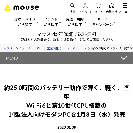
検索
マイページ
カート
店舗情報
メニュー
形状・タイプ
ブランド
用途・目的
セール
から探す
から探す
から探す
キャンペーン
マウスは3年保証で送料無料
形状・タイプから探す をすべてみる
mouse
一般向けパソコン
セール・キャンペーン
一部対象外の製品あり。詳しくは製品ページにてご確認ください。
マウスコンピューターHOME
企業情報
ニュースリリース
約25.0時間のバッテリー動作で
デスクトップPC
G TUNE
ゲーミングPC・ゲーム向けパソコン
期間限定セール
人気モデルが期間限定・お買
MENU
ノートPC
NEXTGEAR
クリエイティブ向け
アウトレットパソコン
すべて新品の旧モデル製品な
タブレットPC
DAIV
ビジネス向けパソコン
約25.0時間のバッテリー動作で薄く、軽く、堅
おすすめ目玉パソコン
サーバー
MousePro
学習向けパソコン
牢
今イチオシのパソコンをピッ
Wi-Fi 6と第10世代CPU搭載の
ワークステーション
iiyama
スペック/パーツ別
Windows 11
|
Copilot+ PC
14型法人向けモダンPCを1月8日（水）発売
Windows 11
|
Copilot+ PC
ディスプレイ
AIおすすめパソコン
2020.01.08