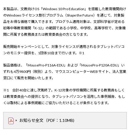
本製品は、文教向けOS「Windows 10 Pro Education」を搭載した教育機関向け
のWindowsライセンス割引プログラム（Shape the Future）を通じて、対象製
品をお得な価格で購入できます。プログラム適用対象は、文部科学省が定める
初等中等教育機関「K-12」の範囲である小学校、中学校、高等学校で、対象機
関に所属する教務員または教育委員会の方となります。
販売開始キャンペーンとして、対象ライセンスが適用されるタブレットパソコ
ンのモニター提供を、1団体10台まで行います。※1
製品価格は、「MousePro-P116A-EDU」および「MousePro-P120A-EDU」い
ずれも4万9800円（税別）より、マウスコンピューターWEB サイト、法人営業
窓口にて販売を開始いたします。
※1 合計40台に達し次第終了。K-12対象の学校機関に所属する教務員もしく
は教育委員会への提供となり、タブレットパソコンを活用した事例報告、もし
くは取材による事例掲載にご協力いただけることが条件となります。
お知らせ全文（PDF：1.10MB)