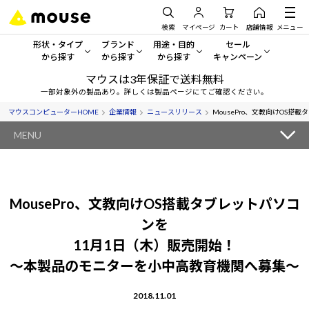
検索
マイページ
カート
店舗情報
メニュー
形状・タイプ
ブランド
用途・目的
セール
から探す
から探す
から探す
キャンペーン
マウスは3年保証で送料無料
形状・タイプから探す をすべてみる
mouse
一般向けパソコン
セール・キャンペーン
一部対象外の製品あり。詳しくは製品ページにてご確認ください。
マウスコンピューターHOME
企業情報
ニュースリリース
MousePro、文教向けOS
デスクトップPC
G TUNE
ゲーミングPC・ゲーム向けパソコン
期間限定セール
人気モデルが期間限定・お買
MENU
ノートPC
NEXTGEAR
クリエイティブ向け
アウトレットパソコン
すべて新品の旧モデル製品な
タブレットPC
DAIV
ビジネス向けパソコン
MousePro、文教向けOS搭載タブレットパソコ
おすすめ目玉パソコン
サーバー
MousePro
学習向けパソコン
ンを
今イチオシのパソコンをピッ
11月1日（木）販売開始！
ワークステーション
iiyama
スペック/パーツ別
Windows 11
|
Copilot+ PC
～本製品のモニターを小中高教育機関へ募集～
Windows 11
|
Copilot+ PC
ディスプレイ
AIおすすめパソコン
2018.11.01