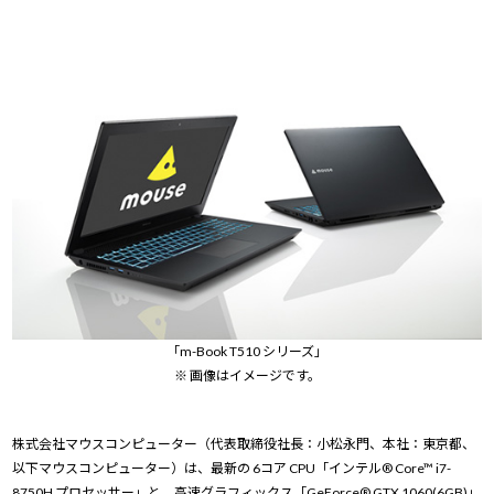
Windows 11
|
Copilot+ PC
Windows 11
|
Copilot+ PC
「m-Book T510 シリーズ」
※ 画像はイメージです。
株式会社マウスコンピューター（代表取締役社長：小松永門、本社：東京都、
以下マウスコンピューター）は、最新の 6コア CPU「インテル® Core™ i7-
8750H プロセッサー」と、高速グラフィックス「GeForce® GTX 1060(6GB)」