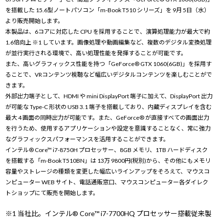
を搭載した 15.6型ノートパソコン「m-Book T510 シリーズ」を 9月 5日（水）
より販売開始します。
本製品は、6コアに対応した CPU を採用することで、演算処理能力が最大で約
1.6倍向上 ※1 しています。画像処理や動画編集など、複数のデジタル変換処理
が並行実行される環境で、高い処理性能を発揮することが可能です。
また、高いグラフィックス性能を持つ「GeForce® GTX 1060(6GB)」を採用す
ることで、VRコンテンツ視聴など幅広いデジタルコンテンツを楽しむことがで
きます。
外部出力端子として、HDMI や mini DisplayPort 端子に加えて、DisplayPort 出力
が可能な Type-C 形状の USB 3.1 端子を搭載しており、内蔵ディスプレイを含む
最大 4 画面の同時出力が可能です。また、GeForce® が直接すべての画面出力
を行うため、使用するアプリケーションや設定を意識することなく、常に強力
なグラフィックスパフォーマンスを活用することができます。
インテル® Core™ i7-8750H プロセッサー、8GB メモリ、1TB ハードディスク
を搭載する「m-Book T510BN」は 13万 9800円(税別)から、その他にもメモリ
容量やストレージの種類を変更した幅広いラインアップをそろえて、マウスコ
ンピューター WEB サイト、電話通販窓口、マウスコンピューター各ダイレク
トショップにて販売を開始します。
※1 当社比。インテル® Core™ i7-7700HQ プロセッサー搭載従来製