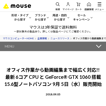
検索
マイページ
カート
店舗情報
メニュー
形状・タイプ
ブランド
用途・目的
セール
から探す
から探す
から探す
キャンペーン
マウスは3年保証で送料無料
形状・タイプから探す をすべてみる
mouse
一般向けパソコン
セール・キャンペーン
一部対象外の製品あり。詳しくは製品ページにてご確認ください。
マウスコンピューターHOME
企業情報
ニュースリリース
オフィス作業から動画編集まで幅広く対
デスクトップPC
G TUNE
ゲーミングPC・ゲーム向けパソコン
期間限定セール
人気モデルが期間限定・お買
MENU
ノートPC
NEXTGEAR
クリエイティブ向け
アウトレットパソコン
すべて新品の旧モデル製品な
タブレットPC
DAIV
ビジネス向けパソコン
オフィス作業から動画編集まで幅広く対応!!
おすすめ目玉パソコン
サーバー
MousePro
学習向けパソコン
最新 6コア CPU と GeForce® GTX 1060 搭載
今イチオシのパソコンをピッ
15.6型ノートパソコン 9月 5日（水）販売開始
ワークステーション
iiyama
スペック/パーツ別
Windows 11
|
Copilot+ PC
2018.09.05
Windows 11
|
Copilot+ PC
ディスプレイ
AIおすすめパソコン