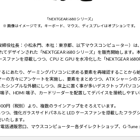
「NEXTGEAR i680 シリーズ」
※ 画像はイメージです。キーボード、マウス、ディスプレイはオプションです。
取締役社長：小松永門、本社：東京都、以下マウスコンピューター）は、
れてデザインされた「NEXTGEAR i680 シリーズ」を販売開始しま
スファンを搭載しつつ、CPU と GPU を水冷化した「NEXTGEAR i68
するにあたり、ゲーミングパソコンに求める要素を再確認することから
ーの方々にアンケートを実施し、要素をまとめつつ、ATX シャーシの
たシンプルな外観にしつつ、床上に置く事が多いデスクトップパソコンのフ
端子、HDMI 端子、カードリーダーを配置してデバイスを接続しやす
 9万 9800円（税別）より、複数のラインアップをそろえています。
しつつ、強化ガラスサイドパネルと LED ケースファンを搭載したフラグシップモ
販売いたします。
、電話通販窓口、マウスコンピューター各ダイレクトショップ、G-Tune : 