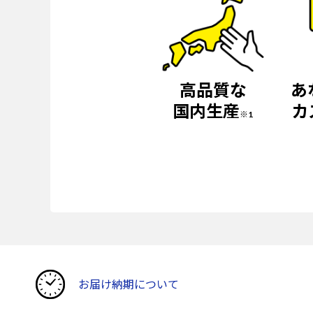
高品質な
あ
国内生産
カ
※1
お届け納期について