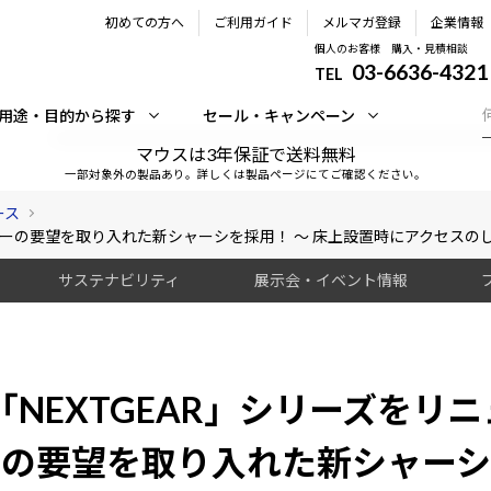
初めての方へ
ご利用ガイド
メルマガ登録
企業情報
個人のお客様 購入・見積相談
03-6636-4321
TEL
用途・目的から探す
セール・キャンペーン
マウスは3年保証で送料無料
一部対象外の製品あり。詳しくは製品ページにてご確認ください。
ース
ーマーの要望を取り入れた新シャーシを採用！ ～ 床上設置時にアクセスのしや
サステナビリティ
展示会・イベント情報
e、「NEXTGEAR」シリーズをリ
ーの要望を取り入れた新シャーシ