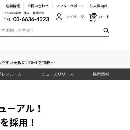
店舗情報
お問い合わせ
アフターサポート
法人様向け
法人のお客様 購入・見積相談
マイページ
カート
03-6636-4323
TEL
すい天板に HDMI を搭載 ～
プレスルーム
ニュースリリース
採用情報
ニューアル！
を採用！