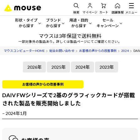
検索
マイページ
カート
店舗情報
メニュー
形状・タイプ
ブランド
用途・目的
セール
から探す
から探す
から探す
キャンペーン
マウスは3年保証で送料無料
形状・タイプから探す をすべてみる
mouse
一般向けパソコン
セール・キャンペーン
一部対象外の製品あり。詳しくは製品ページにてご確認ください。
マウスコンピューターHOME
総合お問い合わせ
お客様の声からの改善事例
2024
DA
デスクトップPC
G TUNE
ゲーミングPC・ゲーム向けパソコン
期間限定セール
人気モデルが期間限定・お買
2026年
2025年
2024年
2023年
ノートPC
NEXTGEAR
クリエイティブ向け
アウトレットパソコン
すべて新品の旧モデル製品な
タブレットPC
DAIV
ビジネス向けパソコン
お客様の声からの改善事例
DAIV FWシリーズで2基のグラフィックカードが搭載
おすすめ目玉パソコン
サーバー
MousePro
学習向けパソコン
今イチオシのパソコンをピッ
された製品を販売開始しました
− 2024年1月
ワークステーション
iiyama
スペック/パーツ別
Windows 11
|
Copilot+ PC
Windows 11
|
Copilot+ PC
ディスプレイ
AIおすすめパソコン