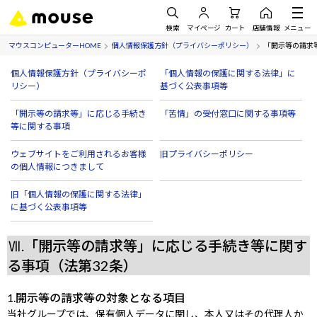
検索
マイページ
カート
店舗情報
メニュー
マウスコンピューターHOME
個人情報保護方針（プライバシーポリシー）
「開示等の請求
個人情報保護方針（プライバシーポ
「個人情報の保護に関する法律」に
リシー）
基づく公表事項等
「開示等の請求等」に応じる手続き
「苦情」の受付窓口に関する事項等
等に関する事項
ウェブサイトをご利用されるお客様
旧プライバシーポリシー
の
個人情報につきまして
旧「個人情報の保護に関する法律」
に基づく公表事項等
Ⅶ.「開示等の請求等」に応じる手続き等に関す
る事項（法第32条）
1.開示等の請求等の対象となる項目
当社グループでは、保有個人データに関し、本人又はその代理人か