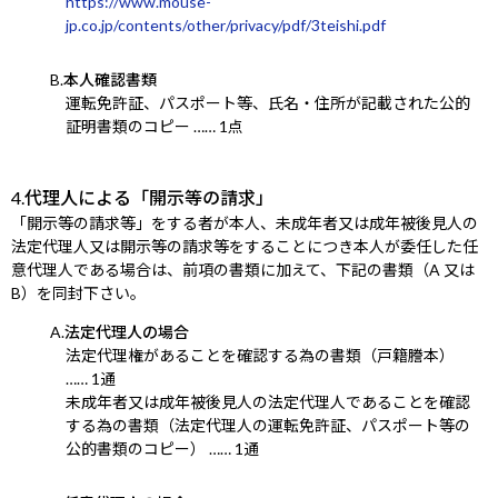
https://www.mouse-
jp.co.jp/contents/other/privacy/pdf/3teishi.pdf
B.本人確認書類
運転免許証、パスポート等、氏名・住所が記載された
公的
証明書類のコピー …… 1点
4.代理人による「開示等の請求」
「開示等の請求等」をする者が本人、未成年者又は成年被後見人の
法定代理人又は開示等の請求等をすることにつき本人が委任した任
意代理人である場合は、前項の書類に加えて、下記の書類（A 又は
B）を同封下さい。
A.法定代理人の場合
法定代理権があることを確認する為の書類（戸籍謄本）
…… 1通
未成年者又は成年被後見人の法定代理人であることを確認
する為の書類（法定代理人の運転免許証、パスポート等の
公的書類のコピー） …… 1通