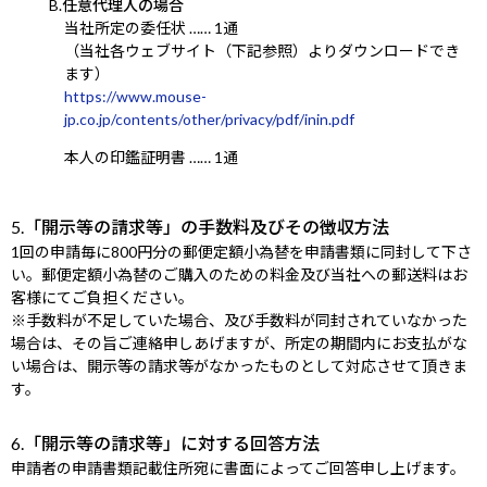
B.任意代理人の場合
当社所定の委任状 …… 1通
（当社各ウェブサイト（下記参照）よりダウンロードでき
ます）
https://www.mouse-
jp.co.jp/contents/other/privacy/pdf/inin.pdf
本人の印鑑証明書 …… 1通
5.「開示等の請求等」の手数料及びその徴収方法
1回の申請毎に800円分の郵便定額小為替を申請書類に同封して下さ
い。郵便定額小為替のご購入のための料金及び当社への郵送料はお
客様にてご負担ください。
※手数料が不足していた場合、及び手数料が同封されていなかった
場合は、その旨ご連絡申しあげますが、所定の期間内にお支払がな
い場合は、開示等の請求等がなかったものとして対応させて頂きま
す。
6.「開示等の請求等」に対する回答方法
申請者の申請書類記載住所宛に書面によってご回答申し上げます。