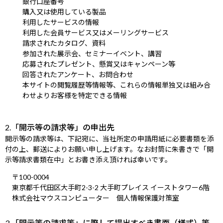
銀行口座番号
購入又は使用している製品
利用したサービスの情報
利用した会員サービス又はメーリングサービス
請求されたカタログ、資料
参加された展示会、セミナーイベント、講習
応募されたプレゼント、懸賞又はキャンペーン等
回答されたアンケート、お問合わせ
本サイトの閲覧履歴等情報等、これらの情報単独又は組み合
わせよりお客様を特定できる情報
2.「開示等の請求等」の申出先
開示等の請求等は、下記宛に、当社所定の申請用紙に必要書類を添
付の上、郵送によりお願い申し上げます。なお封筒に朱書きで「開
示等請求書類在中」とお書き添え頂ければ幸いです。
〒100-0004
東京都千代田区大手町2-3-2 大手町プレイス イーストタワー6階
株式会社マウスコンピューター 個人情報保護対策室
3.「開示等の請求等」に際して提出すべき書面（様式）等