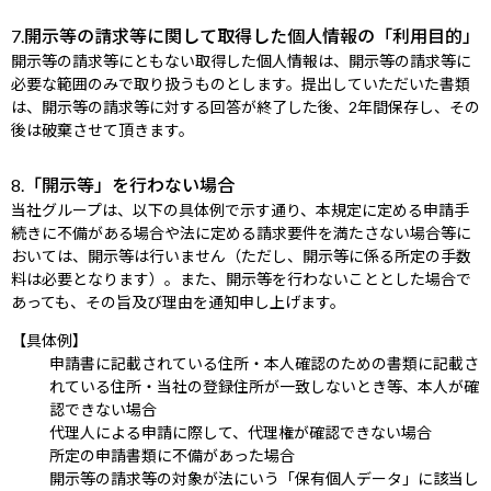
7.開示等の請求等に関して取得した個人情報の「利用目的」
開示等の請求等にともない取得した個人情報は、開示等の請求等に
必要な範囲のみで取り扱うものとします。提出していただいた書類
は、開示等の請求等に対する回答が終了した後、2年間保存し、その
後は破棄させて頂きます。
8.「開示等」を行わない場合
当社グループは、以下の具体例で示す通り、本規定に定める申請手
続きに不備がある場合や法に定める請求要件を満たさない場合等に
おいては、開示等は行いません（ただし、開示等に係る所定の手数
料は必要となります）。また、開示等を行わないこととした場合で
あっても、その旨及び理由を通知申し上げます。
【具体例】
申請書に記載されている住所・本人確認のための書類に記載さ
れている住所・当社の登録住所が一致しないとき等、本人が確
認できない場合
代理人による申請に際して、代理権が確認できない場合
所定の申請書類に不備があった場合
開示等の請求等の対象が法にいう「保有個人データ」に該当し