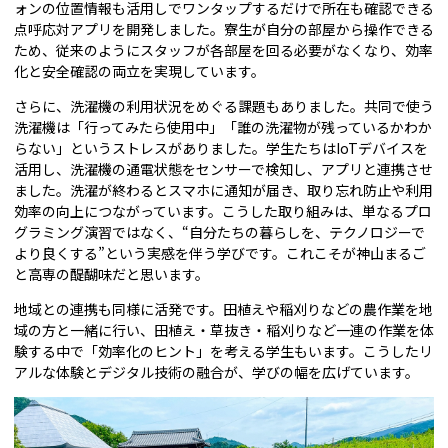
ォンの位置情報も活用しでワンタップするだけで所在も確認できる
点呼応対アプリを開発しました。寮生が自分の部屋から操作できる
ため、従来のようにスタッフが各部屋を回る必要がなくなり、効率
化と安全確認の両立を実現しています。
さらに、洗濯機の利用状況をめぐる課題もありました。共同で使う
洗濯機は「行ってみたら使用中」「誰の洗濯物が残っているかわか
らない」というストレスがありました。学生たちはIoTデバイスを
活用し、洗濯機の通電状態をセンサーで検知し、アプリと連携させ
ました。洗濯が終わるとスマホに通知が届き、取り忘れ防止や利用
効率の向上につながっています。こうした取り組みは、単なるプロ
グラミング演習ではなく、“自分たちの暮らしを、テクノロジーで
より良くする”という実感を伴う学びです。これこそが神山まるご
と高専の醍醐味だと思います。
地域との連携も同様に活発です。田植えや稲刈りなどの農作業を地
域の方と一緒に行い、田植え・草抜き・稲刈りなど一連の作業を体
験する中で「効率化のヒント」を考える学生もいます。こうしたリ
アルな体験とデジタル技術の融合が、学びの幅を広げています。