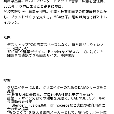
兵庫県出身。オムロンやスタートアップで営業・広報を歴任後、
2025年より神山まるごと高専に参画。
学校広報や学生募集を担当。企業・教育両面での広報経験を活か
し、ブランドづくりを支える。MBA修了。趣味は焼きそばとトレ
イルラン。
課題
デスクトップPCの設置スペースはなく、持ち運びしやすいノ
ート型がいい
3D CADや建築デザイン、Blenderなどがスムーズに動くこと
細部まで確認できる画面サイズ、高解像度
提案
クリエイターによる、クリエイターのためのDAIVシリーズをご
提案
― 教育現場に最適な、プロ仕様の性能と安定性を両立
建築・デザイン分野での活用を見据え、CADや3DCGツールの
快適動作を検証
― Blender、Fusion360、Rhinocerosなど実際の教育用途に
合わせた提案
“ものづくり”を支える国内メーカーとして、安心のサポート体