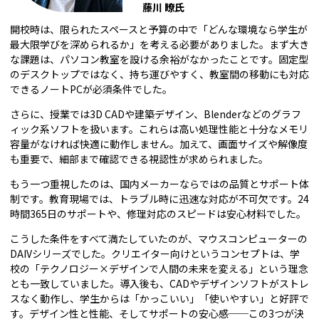
藤川 瞭氏
開校時は、限られたスペースと予算の中で「どんな環境なら学生が
最大限学びを深められるか」を考える必要がありました。まず大き
な課題は、パソコン教室を設ける余裕がなかったことです。固定型
のデスクトップではなく、持ち運びやすく、教室間の移動にも対応
できるノートPCが必須条件でした。
さらに、授業では3D CADや建築デザイン、Blenderなどのグラフ
ィック系ソフトを扱います。これらは高い処理性能と十分なメモリ
容量がなければ快適に動作しません。加えて、画面サイズや解像度
も重要で、細部まで確認できる視認性が求められました。
もう一つ重視したのは、国内メーカーならではの品質とサポート体
制です。教育現場では、トラブル時に迅速な対応が不可欠です。24
時間365日のサポートや、修理対応のスピードは安心材料でした。
こうした条件をすべて満たしていたのが、マウスコンピューターの
DAIVシリーズでした。クリエイター向けというコンセプトは、学
校の「テクノロジー×デザインで人間の未来を変える」という理念
とも一致していました。導入後も、CADやデザインソフトがストレ
スなく動作し、学生からは「かっこいい」「使いやすい」と好評で
す。デザイン性と性能、そしてサポートの安心感──この3つが決