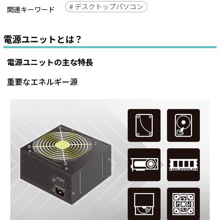
Windows 11
|
Copilot+ PC
Windows 11
|
Copilot+ PC
# デスクトップパソコン
関連キーワード
電源ユニットとは？
電源ユニットの主な特長
重要なエネルギー源