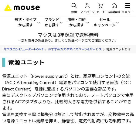
検索
マイページ
カート
店舗情報
メニュー
形状・タイプ
ブランド
用途・目的
セール
から探す
から探す
から探す
キャンペーン
マウスは3年保証で送料無料
形状・タイプから探す をすべてみる
mouse
一般向けパソコン
セール・キャンペーン
一部対象外の製品あり。詳しくは製品ページにてご確認ください。
マウスコンピューターHOME
おすすめカスタマイズパーツ&サービス
電源ユニットとは
デスクトップPC
G TUNE
ゲーミングPC・ゲーム向けパソコン
期間限定セール
人気モデルが期間限定・お買
電源ユニット
ノートPC
NEXTGEAR
クリエイティブ向け
アウトレットパソコン
電源ユニット（Power supply unit）とは、家庭用コンセントの交流
すべて新品の旧モデル製品な
タブレットPC
DAIV
ビジネス向けパソコン
（AC：Alternating Current）電源をパソコンで使用する直流（DC：
Direct Current）電源に変換するパソコンの重要な部品です。
おすすめ目玉パソコン
主にデスクトップパソコンで使用されており、ノートパソコンで使用
サーバー
MousePro
学習向けパソコン
今イチオシのパソコンをピッ
されるACアダプタよりも、比較的大きな電力を供給することができ
ます。
ワークステーション
iiyama
スペック/パーツ別
Windows 11
|
Copilot+ PC
電源を変換する際に損失分は熱として放出されますが、変換効率の高
い電源ユニットは発熱を抑え、静音性、電気代削減にも効果的です。
Windows 11
|
Copilot+ PC
ディスプレイ
AIおすすめパソコン