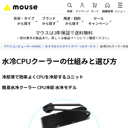
検索
マイページ
カート
店舗情報
メニュー
形状・タイプ
ブランド
用途・目的
セール
から探す
から探す
から探す
キャンペーン
マウスは3年保証で送料無料
形状・タイプから探す をすべてみる
mouse
一般向けパソコン
セール・キャンペーン
一部対象外の製品あり。詳しくは製品ページにてご確認ください。
マウスコンピューターHOME
おすすめカスタマイズパーツ&サービス
水冷CPUクーラーの
デスクトップPC
G TUNE
ゲーミングPC・ゲーム向けパソコン
期間限定セール
人気モデルが期間限定・お買
水冷CPUクーラーの仕組みと選び方
ノートPC
NEXTGEAR
クリエイティブ向け
アウトレットパソコン
すべて新品の旧モデル製品な
タブレットPC
DAIV
ビジネス向けパソコン
冷却液で効率よくCPUを冷却するユニット
おすすめ目玉パソコン
簡易水冷クーラー CPU冷却 水冷モデル
サーバー
MousePro
学習向けパソコン
今イチオシのパソコンをピッ
ワークステーション
iiyama
スペック/パーツ別
Windows 11
|
Copilot+ PC
Windows 11
|
Copilot+ PC
ディスプレイ
AIおすすめパソコン