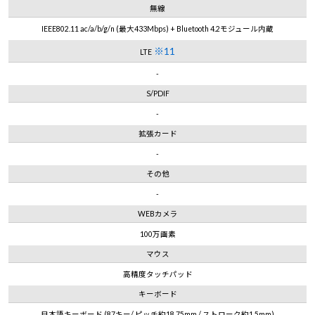
無線
IEEE802.11 ac/a/b/g/n (最大433Mbps) + Bluetooth 4.2モジュール内蔵
※11
LTE
-
S/PDIF
-
拡張カード
-
その他
-
WEBカメラ
100万画素
マウス
高精度タッチパッド
キーボード
日本語キーボード (87キー/ ピッチ約18.75mm / ストローク約1.5mm)