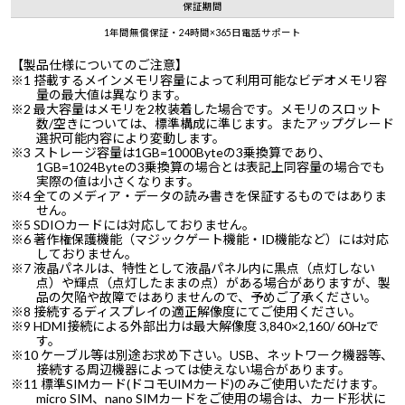
保証期間
1年間無償保証・24時間×365日電話サポート
【製品仕様についてのご注意】
※1 搭載するメインメモリ容量によって利用可能なビデオメモリ容
量の最大値は異なります。
※2 最大容量はメモリを2枚装着した場合です。メモリのスロット
数/空きについては、標準構成に準じます。またアップグレード
選択可能内容により変動します。
※3 ストレージ容量は1GB=1000Byteの3乗換算であり、
1GB=1024Byteの3乗換算の場合とは表記上同容量の場合でも
実際の値は小さくなります。
※4 全てのメディア・データの読み書きを保証するものではありま
せん。
※5 SDIOカードには対応しておりません。
※6 著作権保護機能（マジックゲート機能・ID機能など）には対応
しておりません。
※7 液晶パネルは、特性として液晶パネル内に黒点（点灯しない
点）や輝点（点灯したままの点）がある場合がありますが、製
品の欠陥や故障ではありませんので、予めご了承ください。
※8 接続するディスプレイの適正解像度にてご使用ください。
※9 HDMI接続による外部出力は最大解像度 3,840×2,160/ 60Hzで
す。
※10 ケーブル等は別途お求め下さい。USB、ネットワーク機器等、
接続する周辺機器によっては使えない場合があります。
※11 標準SIMカード(ドコモUIMカード)のみご使用いただけます。
micro SIM、nano SIMカードをご使用の場合は、カード形状に