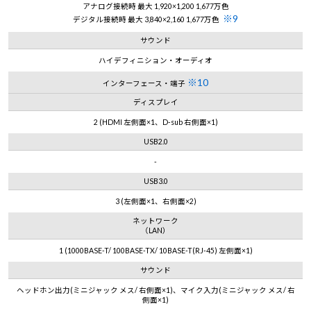
アナログ接続時 最大 1,920×1,200 1,677万色
※9
デジタル接続時 最大 3,840×2,160 1,677万色
サウンド
ハイデフィニション・オーディオ
※10
インターフェース・端子
ディスプレイ
2 (HDMI 左側面×1、D-sub 右側面×1)
USB2.0
-
USB3.0
3 (左側面×1、右側面×2)
ネットワーク
（LAN）
1 (1000BASE-T/ 100BASE-TX/ 10BASE-T(RJ-45) 左側面×1)
サウンド
ヘッドホン出力(ミニジャック メス/ 右側面×1)、マイク入力(ミニジャック メス/ 右
側面×1)