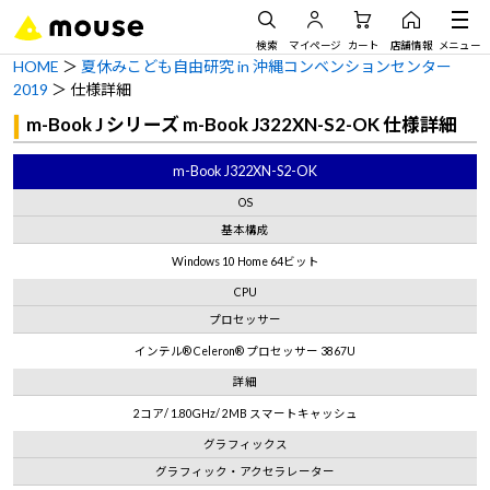
検索
マイページ
カート
店舗情報
メニュー
HOME
＞
夏休みこども自由研究 in 沖縄コンベンションセンター
2019
＞ 仕様詳細
m-Book J シリーズ m-Book J322XN-S2-OK 仕様詳細
m-Book J322XN-S2-OK
OS
基本構成
Windows 10 Home 64ビット
CPU
プロセッサー
インテル® Celeron® プロセッサー 3867U
詳細
2コア/ 1.80GHz/ 2MB スマートキャッシュ
グラフィックス
グラフィック・アクセラレーター