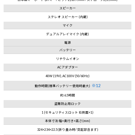
スピーカー
ステレオ スピーカー (内蔵)
マイク
デュアルアレイマイク (内蔵)
電源
バッテリー
リチウムイオン
ACアダプター
40W (19V), AC100V (50/60Hz)
※12
動作時間(標準バッテリー使用時最大)
約 6.5時間
盗難防止用ロック
1 (セキュリティスロット 右側面×1)
本体寸法 幅×奥行き×高さ(mm)
324×234×22.5(折り畳み時/ 突起部含まず)