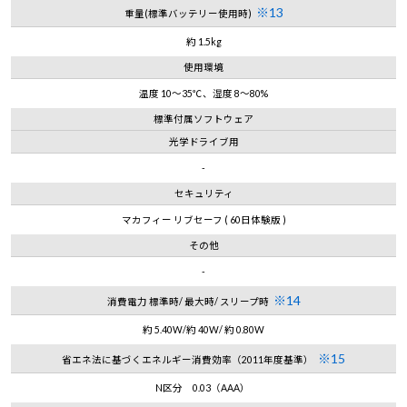
※13
重量(標準バッテリー使用時)
約 1.5kg
使用環境
温度 10～35℃、湿度 8～80%
標準付属ソフトウェア
光学ドライブ用
-
セキュリティ
マカフィー リブセーフ ( 60日体験版 )
その他
-
※14
消費電力 標準時/ 最大時/ スリープ時
約 5.40W/約 40W/ 約 0.80W
※15
省エネ法に基づくエネルギー消費効率（2011年度基準）
N区分 0.03（AAA）