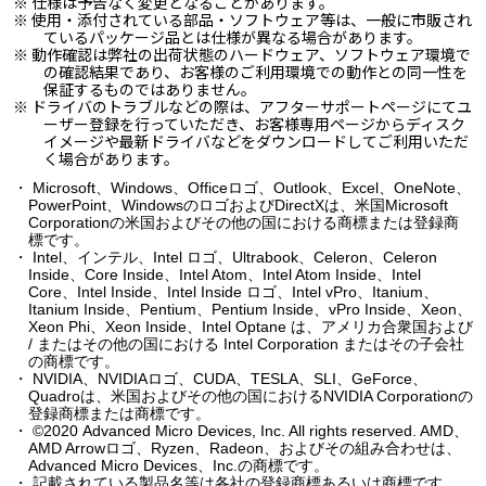
※ 仕様は予告なく変更となることがあります。
※ 使用・添付されている部品・ソフトウェア等は、一般に市販され
ているパッケージ品とは仕様が異なる場合があります。
※ 動作確認は弊社の出荷状態のハードウェア、ソフトウェア環境で
の確認結果であり、お客様のご利用環境での動作との同一性を
保証するものではありません。
※ ドライバのトラブルなどの際は、アフターサポートページにてユ
ーザー登録を行っていただき、お客様専用ページからディスク
イメージや最新ドライバなどをダウンロードしてご利用いただ
く場合があります。
・ Microsoft、Windows、Officeロゴ、Outlook、Excel、OneNote、
PowerPoint、WindowsのロゴおよびDirectXは、米国Microsoft
Corporationの米国およびその他の国における商標または登録商
標です。
・ Intel、インテル、Intel ロゴ、Ultrabook、Celeron、Celeron
Inside、Core Inside、Intel Atom、Intel Atom Inside、Intel
Core、Intel Inside、Intel Inside ロゴ、Intel vPro、Itanium、
Itanium Inside、Pentium、Pentium Inside、vPro Inside、Xeon、
Xeon Phi、Xeon Inside、Intel Optane は、アメリカ合衆国および
/ またはその他の国における Intel Corporation またはその子会社
の商標です。
・ NVIDIA、NVIDIAロゴ、CUDA、TESLA、SLI、GeForce、
Quadroは、米国およびその他の国におけるNVIDIA Corporationの
登録商標または商標です。
・ ©2020 Advanced Micro Devices, Inc. All rights reserved. AMD、
AMD Arrowロゴ、Ryzen、Radeon、およびその組み合わせは、
Advanced Micro Devices、Inc.の商標です。
・ 記載されている製品名等は各社の登録商標あるいは商標です。