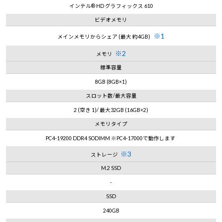
インテル® HD グラフィックス 610
ビデオメモリ
※1
メインメモリからシェア (最大 約4GB)
※2
メモリ
標準容量
8GB (8GB×1)
スロット数/最大容量
2 (空き 1)/ 最大32GB (16GB×2)
メモリタイプ
PC4-19200 DDR4 SODIMM ※PC4-17000で動作します
※3
ストレージ
M.2 SSD
-
SSD
240GB