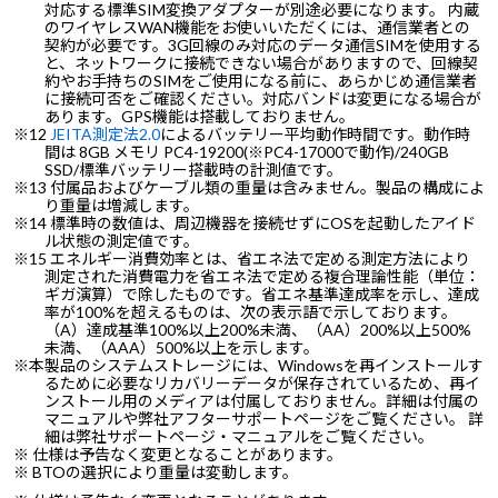
対応する標準SIM変換アダプターが別途必要になります。 内蔵
のワイヤレスWAN機能をお使いいただくには、通信業者との
契約が必要です。3G回線のみ対応のデータ通信SIMを使用する
と、ネットワークに接続できない場合がありますので、回線契
約やお手持ちのSIMをご使用になる前に、あらかじめ通信業者
に接続可否をご確認ください。対応バンドは変更になる場合が
あります。GPS機能は搭載しておりません。
※12
JEITA測定法2.0
によるバッテリー平均動作時間です。動作時
間は 8GB メモリ PC4-19200(※PC4-17000で動作)/240GB
SSD/標準バッテリー搭載時の計測値です。
※13 付属品およびケーブル類の重量は含みません。製品の構成によ
り重量は増減します。
※14 標準時の数値は、周辺機器を接続せずにOSを起動したアイド
ル状態の測定値です。
※15 エネルギー消費効率とは、省エネ法で定める測定方法により
測定された消費電力を省エネ法で定める複合理論性能（単位：
ギガ演算）で除したものです。省エネ基準達成率を示し、達成
率が100%を超えるものは、次の表示語で示しております。
（A）達成基準100%以上200%未満、（AA）200%以上500%
未満、（AAA）500%以上を示します。
※本製品のシステムストレージには、Windowsを再インストールす
るために必要なリカバリーデータが保存されているため、再イ
ンストール用のメディアは付属しておりません。詳細は付属の
マニュアルや弊社アフターサポートページをご覧ください。 詳
細は弊社サポートページ・マニュアルをご覧ください。
※ 仕様は予告なく変更となることがあります。
※ BTOの選択により重量は変動します。