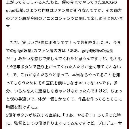
上がってらっしゃる人たちと、僕の今までやってきた3DCGの
gdgd妖精sのような作品はファン層が別々なんですが、その両方
のファン層が今回のアニメコンテンツに関して楽しめると思いま
す。
ただ、実はいざ5億年ボタンです！って告知を出したら、今ま
でのgdgd妖精sのファン層の方は「ああ、gdgd妖精sの延長
だ！」みたいな感じで楽しんでくれたと思うんですけど、もとも
と5億年ボタンで盛り上がってくれた人たちが全く来てくれない
と...で、これがなんだろうと思って、本当ならやってることを知
ってもらうためにその宣伝を僕はしなきゃいけないんです。多
分、いろんな人に連絡しなきゃいけなかったんですけど、ちょっ
と僕の手違いで、体が一個しかなくて、作品を作ってるとそこに
時間を割けずに..。
5億年ボタンが放送する直前に「さあ、やるぞ！」って言った時
に、監督としての僕は作りまくってるんですけど、プロデューサ