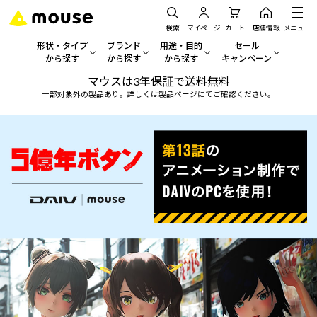
検索
マイページ
カート
店舗情報
メニュー
形状・タイプ
ブランド
用途・目的
セール
から探す
から探す
から探す
キャンペーン
マウスは3年保証で送料無料
形状・タイプから探す をすべてみる
mouse
一般向けパソコン
セール・キャンペーン
一部対象外の製品あり。詳しくは製品ページにてご確認ください。
デスクトップPC
G TUNE
ゲーミングPC・ゲーム向けパソコン
期間限定セール
人気モデルが期間限定・お買
ノートPC
NEXTGEAR
クリエイティブ向け
アウトレットパソコン
すべて新品の旧モデル製品な
タブレット
DAIV
ビジネス向けパソコン
おすすめ目玉パソコン
サーバー
MousePro
学習向けパソコン
今イチオシのパソコンをピッ
ワークステーション
iiyama
スペック/パーツ別
Windows 11
|
Copilot+ PC
Windows 11
|
Copilot+ PC
ディスプレイ
AIおすすめパソコン