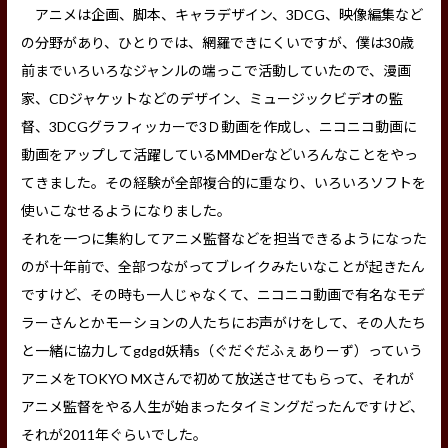
アニメは企画、脚本、キャラデザイン、3DCG、映像編集など
の分野があり、ひとりでは、網羅できにくいですが、僕は30歳
前までいろいろなジャンルの端っこで活動していたので、漫画
家、CDジャケットなどのデザイン、ミュージックビデオの監
督、3DCGグラフィッカーで3Ｄ動画を作成し、ニコニコ動画に
動画をアップして活躍しているMMDerなどいろんなことをやっ
てきました。その経験が全部複合的に重なり、いろいろソフトを
使いこなせるようになりました。
それを一つに集約してアニメ監督などを担当できるようになった
のが十年前で、全部つながってブレイクみたいなことが起きたん
ですけど、その時も一人じゃなくて、ニコニコ動画で有名なモデ
ラーさんとかモーションの人たちにお声がけをして、その人たち
と一緒に協力してgdgd妖精s（ぐだぐだふぇありーず）っていう
アニメをTOKYO MXさんで初めて放送させてもらって、それが
アニメ監督をやる人生が始まったタイミングだったんですけど、
それが2011年ぐらいでした。