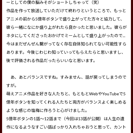
ーとしての僕の脳みそがショートしちゃって（笑）
作品を作って放送していただけて終わりというところで、もっと
アニメの前から5億年ボタンで盛り上がってた方々と協力して、
彼ら一緒になにか盛り上がれたら良かったと思いました。彼らが
ネタにしてくださったおかげでミームとして盛り上がったので...
今はまだぜんぜん繋がってなく存在自体知られてない可能性すら
あります。今後じわじわ知っていってもらえたらと思いますし、
後で評価される作品だったらいいなと思います。
あ、あとバランスですね。すみません、話が戻ってしまうので
すが。
萌えアニメ作品を好きな人たちと、もともとWebやYouTubeで5
億年ボタンを知ってくれる人たちと両方がバランスよく楽しめる
ような感じの塩梅に作ろうと心がけました。
5億年ボタンの1話～12話まで（今回は13話が公開）は人生の遺
作になるようなすごい話ばっかり入れちゃおうと思って、カント