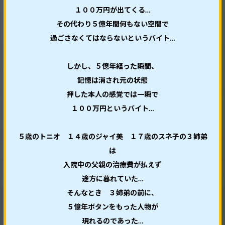
１００万円が出てくる…
その代わり５億年間何もない空間で
過ごさなくてはならないというバイト…
しかし、５億年経った瞬間、
記憶は消され元の状態
押した本人の感覚では一瞬で
１００万円というバイト…
５歳のトニオ １４歳のジャイ美 １７歳のスネ子の３姉弟
は
入院中の父親の治療費が払えず
途方に暮れていた…
そんなとき ３姉弟の前に、
５億年ボタンをもった人物が
現れるのであった…