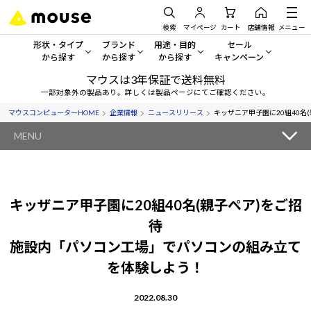
検索
マイページ
カート
店舗情報
メニュー
形状・タイプ
ブランド
用途・目的
セール
から探す
から探す
から探す
キャンペーン
マウスは3年保証で送料無料
形状・タイプから探す をすべてみる
mouse
一般向けパソコン
セール・キャンペーン
一部対象外の製品あり。詳しくは製品ページにてご確認ください。
マウスコンピューターHOME
企業情報
ニュースリリース
キッザニア甲子園に20組40名
デスクトップPC
G TUNE
ゲーミングPC・ゲーム向けパソコン
期間限定セール
人気モデルが期間限定・お買
MENU
ノートPC
NEXTGEAR
クリエイティブ向け
アウトレットパソコン
すべて新品の旧モデル製品な
タブレットPC
DAIV
ビジネス向けパソコン
キッザニア甲子園に20組40名(親子ペア)をご招
おすすめ目玉パソコン
サーバー
MousePro
学習向けパソコン
待
今イチオシのパソコンをピッ
施設内「パソコン工場」でパソコンの組み立て
ワークステーション
iiyama
スペック/パーツ別
Windows 11
|
Copilot+ PC
を体験しよう！
Windows 11
|
Copilot+ PC
ディスプレイ
AIおすすめパソコン
2022.08.30