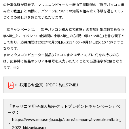
の仕事体験が可能で、マウスコンピューター飯山工場開催の「親子パソコン組
み立て教室」と同様に、パソコンについての知識や組み立て体験を通してモノ
づくりの楽しさを感じていただけます。
本キャンペーンは、「親子パソコン組み立て教室」の参加対象年齢である小
学6年生と、イベント中止期間に小学6年生の方(現 中学1～2年生)を含む親子と
しており、応募期間は2022年8月30日(火)11：00～9月14日(水)10：59までと
なります。
またマウスコンピューター製品(パソコンまたはディスプレイ)をお持ちの方
は、応募時に製品のシリアル番号を入力いただくことで当選確率が2倍となり
ます。※2
お知らせ全文（PDF：約1.57MB）
「キッザニア甲子園入場チケットプレゼントキャンペーン」ペ
ージ：
https://www.mouse-jp.co.jp/store/company/event/kumitate_
2022_kidzania.aspx