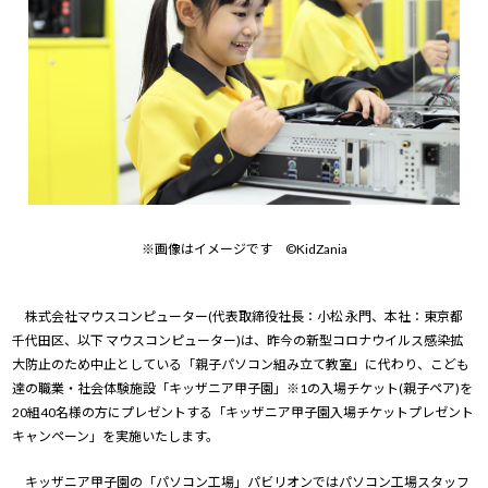
※画像はイメージです ©KidZania
株式会社マウスコンピューター(代表取締役社長：小松 永門、本社：東京都
千代田区、以下 マウスコンピューター)は、昨今の新型コロナウイルス感染拡
大防止のため中止としている「親子パソコン組み立て教室」に代わり、こども
達の職業・社会体験施設「キッザニア甲子園」※1の入場チケット(親子ペア)を
20組40名様の方にプレゼントする「キッザニア甲子園入場チケットプレゼント
キャンペーン」を実施いたします。
キッザニア甲子園の「パソコン工場」パビリオンではパソコン工場スタッフ