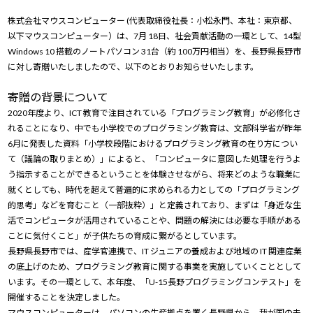
Windows 11
|
Copilot+ PC
Windows 11
|
Copilot+ PC
株式会社マウスコンピューター (代表取締役社長：小松永門、本社：東京都、
以下マウスコンピューター）は、7月 18日、社会貢献活動の一環として、14型
Windows 10 搭載のノートパソコン 31台（約 100万円相当）を、長野県長野市
に対し寄贈いたしましたので、以下のとおりお知らせいたします。
寄贈の背景について
2020年度より、ICT 教育で注目されている「プログラミング教育」が必修化さ
れることになり、中でも小学校でのプログラミング教育は、文部科学省が昨年
6月に発表した資料「小学校段階におけるプログラミング教育の在り方につい
て（議論の取りまとめ）」によると、「コンピュータに意図した処理を行うよ
う指示することができるということを体験させながら、将来どのような職業に
就くとしても、時代を超えて普遍的に求められる力としての「プログラミング
的思考」などを育むこと（一部抜粋）」と定義されており、まずは「身近な生
活でコンピュータが活用されていることや、問題の解決には必要な手順がある
ことに気付くこと」が子供たちの育成に繋がるとしています。
長野県長野市では、産学官連携で、IT ジュニアの養成および地域の IT 関連産業
の底上げのため、プログラミング教育に関する事業を実施していくこととして
います。その一環として、本年度、「U-15長野プログラミングコンテスト」を
開催することを決定しました。
マウスコンピューターは、パソコンの生産拠点を置く長野県から、我が国の未