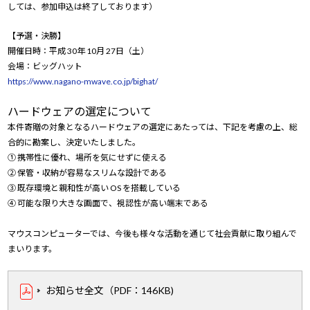
しては、参加申込は終了しております）
【予選・決勝】
開催日時：平成 30年 10月 27日（土）
会場：ビッグハット
https://www.nagano-mwave.co.jp/bighat/
ハードウェアの選定について
本件寄贈の対象となるハードウェアの選定にあたっては、下記を考慮の上、総
合的に勘案し、決定いたしました。
① 携帯性に優れ、場所を気にせずに使える
② 保管・収納が容易なスリムな設計である
③ 既存環境と親和性が高い OS を搭載している
④ 可能な限り大きな画面で、視認性が高い端末である
マウスコンピューターでは、今後も様々な活動を通じて社会貢献に取り組んで
まいります。
お知らせ全文（PDF：146KB)