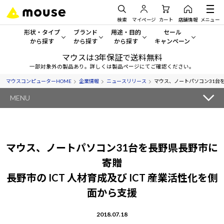
検索
マイページ
カート
店舗情報
メニュー
形状・タイプ
ブランド
用途・目的
セール
から探す
から探す
から探す
キャンペーン
マウスは3年保証で送料無料
形状・タイプから探す をすべてみる
mouse
一般向けパソコン
セール・キャンペーン
一部対象外の製品あり。詳しくは製品ページにてご確認ください。
マウスコンピューターHOME
企業情報
ニュースリリース
マウス、ノートパソコン31台を長
デスクトップPC
G TUNE
ゲーミングPC・ゲーム向けパソコン
期間限定セール
人気モデルが期間限定・お買
MENU
ノートPC
NEXTGEAR
クリエイティブ向け
アウトレットパソコン
すべて新品の旧モデル製品な
タブレットPC
DAIV
ビジネス向けパソコン
マウス、ノートパソコン31台を長野県長野市に
おすすめ目玉パソコン
サーバー
MousePro
学習向けパソコン
寄贈
今イチオシのパソコンをピッ
長野市の ICT 人材育成及び ICT 産業活性化を側
ワークステーション
iiyama
スペック/パーツ別
Windows 11
|
Copilot+ PC
面から支援
Windows 11
|
Copilot+ PC
ディスプレイ
AIおすすめパソコン
2018.07.18