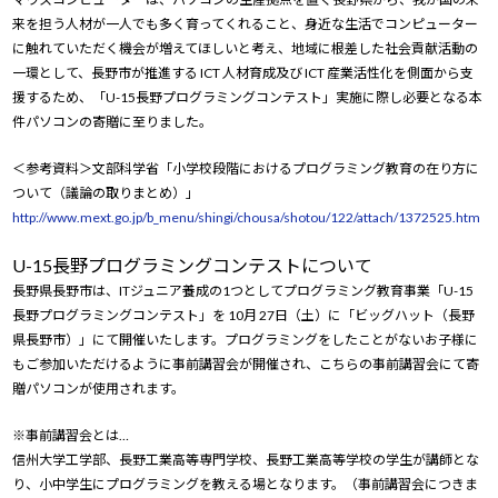
来を担う人材が一人でも多く育ってくれること、身近な生活でコンピューター
に触れていただく機会が増えてほしいと考え、地域に根差した社会貢献活動の
一環として、長野市が推進する ICT 人材育成及び ICT 産業活性化を側面から支
援するため、「U-15長野プログラミングコンテスト」実施に際し必要となる本
件パソコンの寄贈に至りました。
＜参考資料＞文部科学省「小学校段階におけるプログラミング教育の在り方に
ついて（議論の取りまとめ）」
http://www.mext.go.jp/b_menu/shingi/chousa/shotou/122/attach/1372525.htm
U-15長野プログラミングコンテストについて
長野県長野市は、ITジュニア養成の1つとしてプログラミング教育事業「U-15
長野プログラミングコンテスト」を 10月 27日（土）に「ビッグハット（長野
県長野市）」にて開催いたします。プログラミングをしたことがないお子様に
もご参加いただけるように事前講習会が開催され、こちらの事前講習会にて寄
贈パソコンが使用されます。
※事前講習会とは…
信州大学工学部、長野工業高等専門学校、長野工業高等学校の学生が講師とな
り、小中学生にプログラミングを教える場となります。（事前講習会につきま