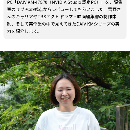
PC「DAIV KM-I7G70（NVIDIA Studio 認定PC）」を、編集
室のサブPCの観点からレビューしてもらいました。菅野さ
んのキャリアやTBSアクト ドラマ・映画編集部の制作体
制、そして実作業の中で見えてきたDAIV KMシリーズの実
力を紹介します。