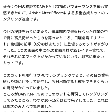
菅野：今回の検証でDAIV KM-I7G70のパフォーマンスを最も実
感できたのが、Adobe After Effectsによる多重合成カットのレ
ンダリング速度です。
今回の検証を行うにあたり、編集部内で最近行なった作業の中
で特に高負荷だったものを募ったところ、日曜劇場『リブー
ト』第8話の前半（6分40秒あたり）に登場するカットが挙がり
ました。1つの画面の中に4Kの動画素材が35レイヤー重ねて、
それぞれにエフェクトがかかっているという、非常に重たい
カットです。
このカットを現行サブPCでレンダリングすると、その日の業務
終わり頃に仕掛けて帰宅し、翌日出勤すると確認できるくらい
の時間がかかっていました。
ところがDAIV KM-I7G70でこのカットを再現してレンダリング
してみたところ、わずか10〜15分ほどで完了しました。これに
は部内のみんなで驚きました。