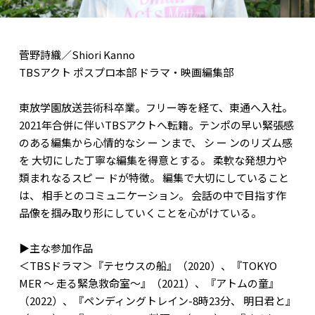
菅野詩織／Shiori Kanno
TBSアクト ポスプロ本部 ドラマ・映画編集部
東放学園放送芸術科卒業。フリー等を経て、東通へ入社。
2021年合併に伴いTBSアクトへ転籍。テンポの早い緊張感
のある編集から心情的なシ ー ンまで、 シ ー ンのリズム感
を 大切にした丁寧な編集を得意とする。 柔軟な発想力や
類まれなるスピ ー ドが特徴。 編集で大切にしていること
は、 相手とのコミュニケーション。 会話の中で目指す作
品像を掴み取り形にしていくことを心がけている。
▶主な参加作品
＜TBSドラマ＞『テセウスの船』（2020）、『TOKYO
MER ～ 走る緊急救命室～』（2021）、『アトムの童』
（2022）、『ペンディングトレイン-8時23分、 明日君と』