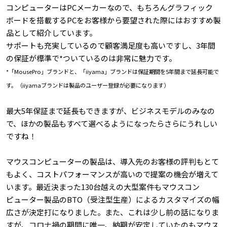
コンピューターはPCメーカーなので、もちろんグラフィック
ボードを搭載するPCをお客様から要望された際にはおすすめ製
品として紹介しています。
サポートも充実しているので顧客満足度も高いですし、3年間
の保証が標準で*ついているのは非常に魅力です。
*「MousePro」ブランドと、「iiyama」ブランドは保証期間を5年間まで延長可能で
す。（iiyamaブランドは製品のユーザー登録が必要になります）
最大5年保証まで延長もできますが、ビジネスモデルのみなの
で、ほかの製品もすべて選べるようになったらさらにうれしい
ですね！
マウスコンピューターの製品は、導入先のお客様の評判もとて
もよく、コストパフォーマンスが高いので提案の機会が増えて
います。最近決まった130台越えの大型案件もマウスコン
ピューター製品のBTO（受注型生産）によるカスタマイズの幅
広さが決定打になりました。また、これは少し前の話になりま
すが、コロナ禍の期間に唯一、納期が安定していたのもマウス