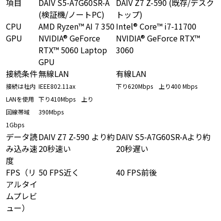
項目
DAIV S5-A7G60SR-A
DAIV Z7 Z-590 (既存/デスク
(検証機/ノートPC)
トップ)
CPU
AMD Ryzen™ AI 7 350
Intel® Core™ i7-11700
GPU
NVIDIA® GeForce
NVIDIA® GeForce RTX™
RTX™ 5060 Laptop
3060
GPU
接続条件
無線LAN
有線LAN
接続は社内
IEEE802.11ax
下り620Mbps 上り400 Mbps
LANを使用
下り410Mbps 上り
回線帯域
390Mbps
1Gbps
データ読
DAIV Z7 Z-590 より約
DAIV S5-A7G60SR-Aより約
み込み速
20秒速い
20秒遅い
度
FPS（リ
50 FPS近く
40 FPS前後
アルタイ
ムプレビ
ュー）