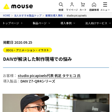
検索
マイページ
カート
店舗情報
メニュー
HOME
法人おすすめ製品トップ
業種別導入事例
studio picapixels
トップページ
製品ページ
導入事例
法人向けサービス
掲載日 2020.09.25
3DCG・アニメーション・イラスト
DAIVが解決した制作現場での悩み
お客様：
studio picapixels代表 帆足 タケヒコ 氏
導入製品：
DAIV Z7-QR4シリーズ