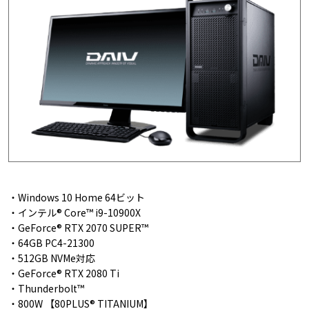
・Windows 10 Home 64ビット
・インテル® Core™ i9-10900X
・GeForce® RTX 2070 SUPER™
・64GB PC4-21300
・512GB NVMe対応
・GeForce® RTX 2080 Ti
・Thunderbolt™
・800W 【80PLUS® TITANIUM】