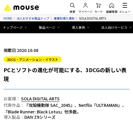
検索
マイページ
カート
店舗情報
メニュー
HOME
法人おすすめ製品トップ
業種別導入事例
SOLA DIGITAL ARTS
トップページ
製品ページ
導入事例
法人向けサービス
掲載日 2020.10.08
3DCG・アニメーション・イラスト
PCとソフトの進化が可能にする、3DCGの新しい表
現
お客様：
SOLA DIGITAL ARTS
代表作品：
『攻殻機動隊 SAC_2045』、Netflix『ULTRAMAN』、
『Blade Runner: Black Lotus』他多数。
導入製品：
DAIV Z9シリーズ