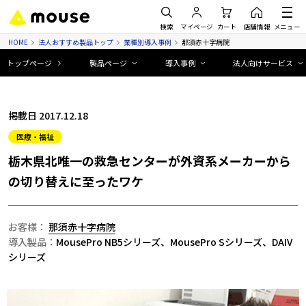
検索
マイページ
カート
店舗情報
メニュー
HOME
法人おすすめ製品トップ
業種別導入事例
那須赤十字病院
トップページ
製品ページ
導入事例
法人向けサービス
掲載日 2017.12.18
医療・福祉
栃木県北唯一の救急センターが外資系メーカーから
の切り替えに至ったワケ
お客様：
那須赤十字病院
導入製品：
MousePro NB5シリーズ、MousePro Sシリーズ、DAIV
シリーズ