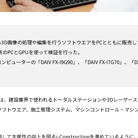
3D画像の処理や編集を行うソフトウエアをPCとともに販売
新のPCとGPUを使って検証を行った。
ーターの「DAIV FX-I9G90」、「DAIV FX-I7G70」、「
、建設業界で使われるトータルステーションや3Dレーザース
扱うソフトウエア、施工管理システム、マシンコントロール・マ
て生産性の向上を図るi-Constructionを進めているよう