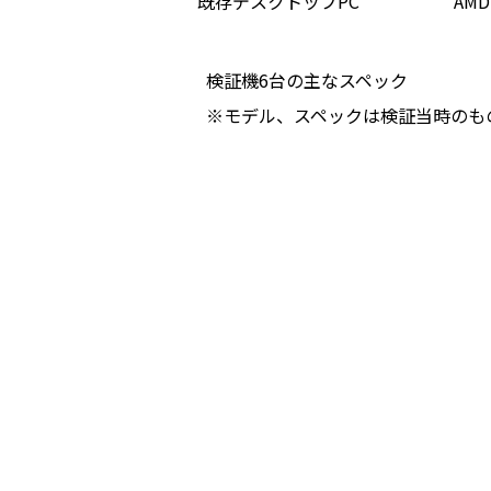
既存デスクトップPC
AMD 
検証機6台の主なスペック
※モデル、スペックは検証当時のも