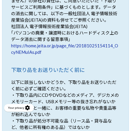
ません）の弊社の責任は、ご同意いただいた「下取り
サービスご利用条件」に基づくものとします。データ
の消去に関しては、以下の一般社団法人 電子情報技術
産業協会(JEITA)の資料も併せてご参照ください。
社団法人 電子情報技術産業協会(JEITA)
｢パソコンの廃棄・譲渡時におけるハードディスク上の
データ消去に関する留意事項｣
https://home.jeita.or.jp/page_file/20181025154114_O
cyNEMuIAs.pdf
下取り品をお送りいただく前に
以下に該当しないかどうか、下取り品をお送りいただ
く前に必ずご確認ください。
・下取り品内にCDやDVDなどのメディア、デジカメの
メモリーカード、USBメモリー等の抜き忘れがないか
・下取り品と一緒に、お客様の重要な私物や貴重品等
が紛れ込んでないか
・下取り品が処分不可能な品（リース品・貸与品な
ど、他者に所有権のある品）ではないか