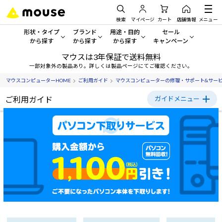
検索
マイページ
カート
店舗情報
メニュー
形状・タイプ
ブランド
用途・目的
セール
から探す
から探す
から探す
キャンペーン
マウスは3年保証で送料無料
形状・タイプから探す をすべてみる
mouse
一般向けパソコン
セール・キャンペーン
一部対象外の製品あり。詳しくは製品ページにてご確認ください。
マウスコンピューターHOME
ご利用ガイド
マウスコンピューターの修理・サポート&サー
デスクトップPC
G TUNE
ゲーミングPC・ゲーム向けパソコン
期間限定セール
人気モデルが期間限定・お買
ご利用ガイド
ガイドメニュー
ノートPC
NEXTGEAR
クリエイティブ向け
アウトレットパソコン
ご利用ガイド
すべて新品の旧モデル製品な
タブレットPC
DAIV
ビジネス向けパソコン
初めての方へ
おすすめ目玉パソコン
サーバー
MousePro
学習向けパソコン
今イチオシのパソコンをピッ
ご購入方法について
ワークステーション
iiyama
スペック/パーツ別
Windows 11
|
Copilot+ PC
お支払い方法について
Windows 11
|
Copilot+ PC
送料・配送について
ディスプレイ
AIおすすめパソコン