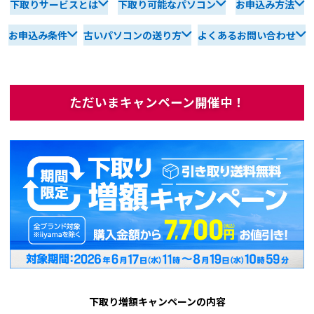
キャンセルについて
下取りサービスとは
下取り可能なパソコン
お申込み方法
Windows 11
|
Copilot+ PC
Windows 11
|
Copilot+ PC
返品について
お申込み条件
古いパソコンの送り方
よくあるお問い合わせ
修理・サポート&サービス
オーダーステータスについて
ただいまキャンペーン開催中！
領収書発行手順について
営業日のご案内
ウェブサイトからの通知について
よくあるご質問
販売終了製品
下取り増額キャンペーンの内容