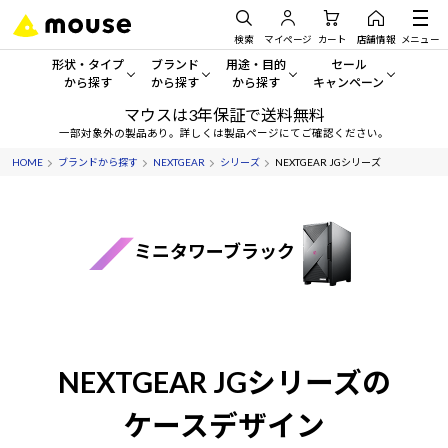
検索
マイページ
カート
店舗情報
メニュー
形状・タイプ
ブランド
用途・目的
セール
から探す
から探す
から探す
キャンペーン
マウスは3年保証で送料無料
形状・タイプから探す をすべてみる
mouse
一般向けパソコン
セール・キャンペーン
一部対象外の製品あり。詳しくは製品ページにてご確認ください。
HOME
ブランドから探す
NEXTGEAR
シリーズ
NEXTGEAR JGシリーズ
デスクトップPC
G TUNE
ゲーミングPC・ゲーム向けパソコン
期間限定セール
人気モデルが期間限定・お買
ノートPC
NEXTGEAR
クリエイティブ向け
アウトレットパソコン
ミニタワーブラック
すべて新品の旧モデル製品な
タブレット
DAIV
ビジネス向けパソコン
おすすめ目玉パソコン
サーバー
MousePro
学習向けパソコン
今イチオシのパソコンをピッ
ワークステーション
iiyama
スペック/パーツ別
Windows 11
|
Copilot+ PC
NEXTGEAR JGシリーズの
Windows 11
|
Copilot+ PC
ディスプレイ
AIおすすめパソコン
ケースデザイン