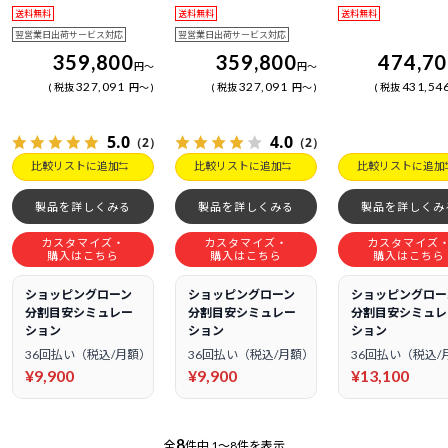
送料無料
送料無料
送料無料
翌営業日出荷サービス対応
翌営業日出荷サービス対応
359,800
359,800
474,7
円
～
円
～
327,091
327,091
431,54
税抜
円
～
税抜
円
～
税抜
5.0
4.0
（2）
（2）
比較リストに追加
比較リストに追加
比較リストに追加
製品を詳しくみる
製品を詳しくみる
製品を詳しくみ
カスタマイズ・
カスタマイズ・
カスタマイズ
購入はこちら
購入はこちら
購入はこちら
ショッピングローン
ショッピングローン
ショッピングロー
分割目安シミュレー
分割目安シミュレー
分割目安シミュレ
ション
ション
ション
36回払い（税込/月額）
36回払い（税込/月額）
36回払い（税込/
¥9,900
¥9,900
¥13,100
8
全
件中
1～8件を表示