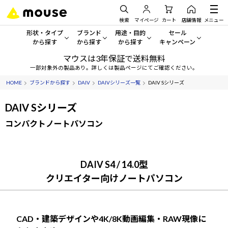
検索
マイページ
カート
店舗情報
メニュー
形状・タイプ
ブランド
用途・目的
セール
から探す
から探す
から探す
キャンペーン
マウスは3年保証で送料無料
形状・タイプから探す をすべてみる
mouse
一般向けパソコン
セール・キャンペーン
一部対象外の製品あり。詳しくは製品ページにてご確認ください。
HOME
ブランドから探す
DAIV
DAIVシリーズ一覧
DAIV Sシリーズ
デスクトップPC
G TUNE
ゲーミングPC・ゲーム向けパソコン
期間限定セール
人気モデルが期間限定・お買
DAIV Sシリーズ
ノートPC
NEXTGEAR
クリエイティブ向け
アウトレットパソコン
コンパクトノートパソコン
すべて新品の旧モデル製品な
タブレット
DAIV
ビジネス向けパソコン
おすすめ目玉パソコン
サーバー
MousePro
学習向けパソコン
DAIV S4 / 14.0型
今イチオシのパソコンをピッ
クリエイター向けノートパソコン
ワークステーション
iiyama
スペック/パーツ別
Windows 11
|
Copilot+ PC
Windows 11
|
Copilot+ PC
ディスプレイ
AIおすすめパソコン
CAD・建築デザインや4K/8K動画編集・RAW現像に