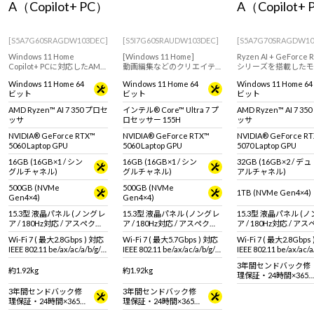
A（Copilot+ PC）
A（Copilot+
[S5A7G60SRAGDW103DEC]
[S5I7G60SRAUDW103DEC]
[S5A7G70SRAGDW10
Windows 11 Home
[Windows 11 Home]
Ryzen AI + GeForce 
Copilot+ PCに対応したAMD
動画編集などのクリエイテ
シリーズを搭載したモ
Ryzen AIシリーズ搭載。RTX
ィブ用途におすすめな
ル。クリエイティブ用
Windows 11 Home 64
Windows 11 Home 64
Windows 11 Home 64
5060 Laptop GPUを採用した
GeForce RTX 5060 Laptop
おすすめなクリエイタ
ビット
ビット
ビット
クリエイター向け15.3型ノー
GPU搭載の15.3型クリエイタ
けノートパソコン
トPC
ー向けノートPC
AMD Ryzen™ AI 7 350 プロセ
インテル® Core™ Ultra 7 プ
AMD Ryzen™ AI 7 3
ッサ
ロセッサー 155H
ッサ
NVIDIA® GeForce RTX™
NVIDIA® GeForce RTX™
NVIDIA® GeForce R
5060 Laptop GPU
5060 Laptop GPU
5070 Laptop GPU
16GB (16GB×1 / シン
16GB (16GB×1 / シン
32GB (16GB×2 / デュ
グルチャネル)
グルチャネル)
アルチャネル)
500GB (NVMe
500GB (NVMe
1TB (NVMe Gen4×4)
Gen4×4)
Gen4×4)
15.3型 液晶パネル (ノングレ
15.3型 液晶パネル (ノングレ
15.3型 液晶パネル (
ア / 180Hz対応 / アスペクト
ア / 180Hz対応 / アスペクト
ア / 180Hz対応 / ア
比16:10)
比16:10)
比16:10)
Wi-Fi 7 ( 最大2.8Gbps ) 対応
Wi-Fi 7 ( 最大5.7Gbps ) 対応
Wi-Fi 7 ( 最大2.8Gbps
IEEE 802.11 be/ax/ac/a/b/g/n
IEEE 802.11 be/ax/ac/a/b/g/n
IEEE 802.11 be/ax/ac/a
準拠 ＋ Bluetooth 5内蔵
準拠 ＋ Bluetooth 5内蔵
準拠 ＋ Bluetooth 5
3年間センドバック修
約1.92kg
約1.92kg
理保証・24時間×365
日電話サポート
3年間センドバック修
3年間センドバック修
理保証・24時間×365
理保証・24時間×365
日電話サポート
日電話サポート