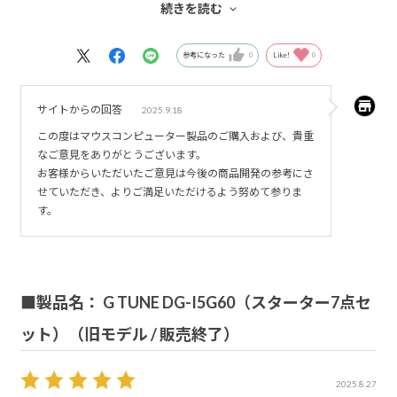
るなら何も分からず購入したコントローラーのボタン配置
続きを読む
が直感的に動かせないボタン配置なことくらいか、しかし
使う予定が元々なかったためあまり気にならなかった。
参考になった
0
Like!
0
サイトからの回答
2025.9.18
この度はマウスコンピューター製品のご購入および、貴重
なご意見をありがとうございます。
お客様からいただいたご意見は今後の商品開発の参考にさ
せていただき、よりご満足いただけるよう努めて参りま
す。
■製品名： G TUNE DG-I5G60（スターター7点セ
ット）（旧モデル / 販売終了）
2025.8.27