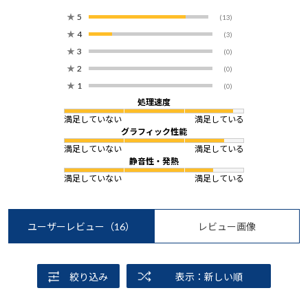
★
5
(13)
★
4
(3)
★
3
(0)
★
2
(0)
★
1
(0)
処理速度
満足していない
満足している
グラフィック性能
満足していない
満足している
静音性・発熱
満足していない
満足している
ユーザーレビュー
（16）
レビュー画像
絞り込み
表示：新しい順