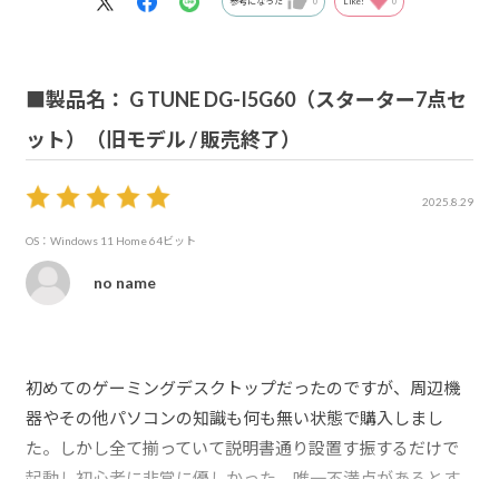
参考になった
0
Like!
0
■製品名： G TUNE DG-I5G60（スターター7点セ
ット）（旧モデル / 販売終了）
2025.8.29
OS：Windows 11 Home 64ビット
no name
初めてのゲーミングデスクトップだったのですが、周辺機
器やその他パソコンの知識も何も無い状態で購入しまし
た。しかし全て揃っていて説明書通り設置す振するだけで
起動し初心者に非常に優しかった。唯一不満点があるとす