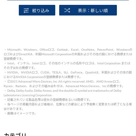
絞り込み
表示：新しい順
・ Microsoft、Windows、Officeロゴ、Outlook、Excel、OneNote、PowerPoint、Windowsの
ロゴおよびDirectXは、米国Microsoft Corporationの米国およびその他の国における商標または
登録商標です。
・ Intel、インテル、Intel ロゴ、その他のインテルの名称やロゴは、Intel Corporation または
その子会社の商標です。
・ NVIDIA、NVIDIAロゴ、CUDA、TESLA、SLI、GeForce、Quadroは、米国およびその他の国
におけるNVIDIA Corporationの登録商標または商標です。
・ 🄫2021 Advanced Micro Devices, Inc. All rights reserved. AMD、AMD Arrowロゴ、
Ryzen、Radeon、およびその組み合わせは、Advanced Micro Devices、Inc.の商標です。
・ Dolby, Dolby Audio, Dolby Atmos, and the double-D symbol are trademarks of Dolby
Laboratories Licensing Corporation.
・ 記載されている製品名等は各社の登録商標あるいは商標です。
・ 当ページの掲載内容および価格は、在庫などの都合により予告無く変更または終了となる場
合があります。
・ 画像はイメージです。
カテゴリ