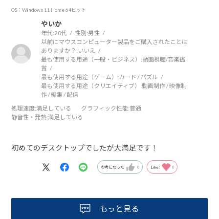
OS：Windows 11 Home 64ビット
やいか
年代:
20代
性別:
男性
以前にマウスコンピューター製品をご購入されたことは
ありますか？:
いいえ
最も使用する用途（一般・ビジネス）:
動画視聴/音楽鑑
賞
最も使用する用途（ゲーム）:
カード / パズル
最も使用する用途（クリエイティブ）:
動画制作 / 映像制
作 / 編集 / 配信
処理速度
:満足している
グラフィック性能
:普通
静音性・発熱
:満足している
初めてのデスクトップでしたが大満足です！
参考になった
0
Like!
0
もっと見る