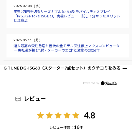
2026.07.08（水）
実売2万円を切るリーズナブルな15.6型モバイルディスプレイ
「ProLite P1671HSC-B1J」実機レビュー 試して分かったメリット
と注意点
2026.05.11（月）
過去最高の受注急増と苦渋の全モデル受注停止――マウスコンピュータ
ー 軣社長が挑む“脱・メーカーのエゴ”と激動の2026年
G TUNE DG-I5G60（スターター7点セット）のクチコミをみる
レビュー
4.8
16
レビュー件数：
件