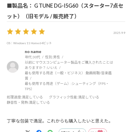
■製品名： G TUNE DG-I5G60（スターター7点セ
ット）（旧モデル / 販売終了）
2025.9.9
OS：Windows 11 Home 64ビット
no name
年代:
30代
性別:
男性
以前にマウスコンピューター製品をご購入されたことは
ありますか？:
いいえ
最も使用する用途（一般・ビジネス）:
動画視聴/音楽鑑
賞
最も使用する用途（ゲーム）:
シューティング（FPS・
TPS）
処理速度
:満足している
グラフィック性能
:満足している
静音性・発熱
:満足している
丁寧な包装で満足。これからも購入したいと思えた。