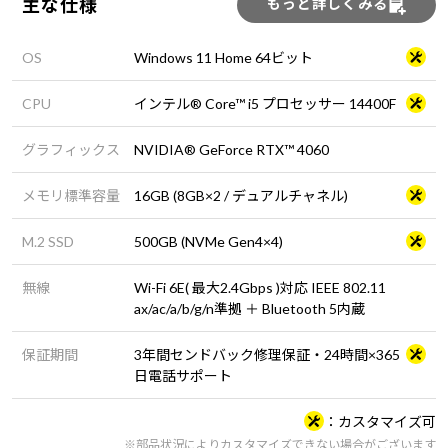
主な仕様
もっと詳しくみる
OS
Windows 11 Home 64ビット
CPU
インテル® Core™ i5 プロセッサー 14400F
グラフィックス
NVIDIA® GeForce RTX™ 4060
メモリ標準容量
16GB (8GB×2 / デュアルチャネル)
M.2 SSD
500GB (NVMe Gen4×4)
無線
Wi-Fi 6E( 最大2.4Gbps )対応 IEEE 802.11
ax/ac/a/b/g/n準拠 ＋ Bluetooth 5内蔵
保証期間
3年間センドバック修理保証・24時間×365
日電話サポート
カスタマイズ可
※部品状況によりカスタマイズできない場合がございます