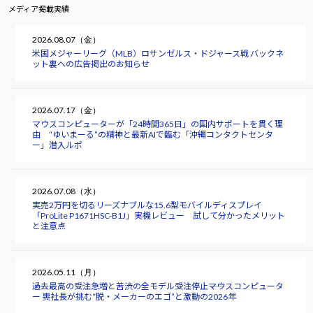
メディア掲載実績
2026.08.07（金）
米国メジャーリーグ（MLB）ロサンゼルス・ドジャース戦 バックネ
ット裏への広告掲出のお知らせ
2026.07.17（金）
マウスコンピューターが「24時間365日」の国内サポートを貫く理
由 “ゆいまーる”の精神と最新AIで臨む「沖縄コンタクトセンタ
ー」潜入ルポ
2026.07.08（水）
実売2万円を切るリーズナブルな15.6型モバイルディスプレイ
「ProLite P1671HSC-B1J」実機レビュー 試して分かったメリット
と注意点
2026.05.11（月）
過去最高の受注急増と苦渋の全モデル受注停止――マウスコンピュータ
ー 軣社長が挑む“脱・メーカーのエゴ”と激動の2026年