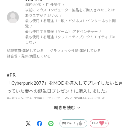
年代:
20代
性別:
男性
以前にマウスコンピューター製品をご購入されたことは
ありますか？:
いいえ
最も使用する用途（一般・ビジネス）:
インターネット閲
覧
最も使用する用途（ゲーム）:
アドベンチャー
最も使用する用途（クリエイティブ）:
クリエイティブは
しない
処理速度
:満足している
グラフィック性能
:満足している
静音性・発熱
:満足している
#PR
「Cyberpunk 2077」をMODを導入してプレイしたいと言
っていた妻への誕生日プレゼントに購入しました。
動作はとても安定していて、全く不満はないです。
初めてのゲーミングPCということもあり、周辺機器が全て
続きを読む
セットになっているというのも良い点かと思います。
私自身もApex Legends を長時間プレイすることがあります
参考になった
0
Like!
0
が、長時間プレイしてもファンの音も特に気になりませ