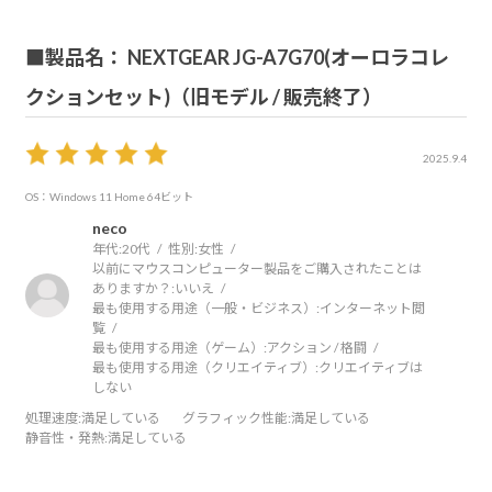
ん。
■製品名： NEXTGEAR JG-A7G70(オーロラコレ
もっと早く買っておけばと思えるような買い物でした。
クションセット)（旧モデル / 販売終了）
文句なしの星5です。
2025.9.4
OS：Windows 11 Home 64ビット
neco
年代:
20代
性別:
女性
以前にマウスコンピューター製品をご購入されたことは
ありますか？:
いいえ
最も使用する用途（一般・ビジネス）:
インターネット閲
覧
最も使用する用途（ゲーム）:
アクション / 格闘
最も使用する用途（クリエイティブ）:
クリエイティブは
しない
処理速度
:満足している
グラフィック性能
:満足している
静音性・発熱
:満足している