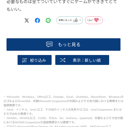
必要なものは全てついていてすぐにゲームができきてとて
もいい。
参考になった
0
Like!
0
もっと見る
絞り込み
表示：新しい順
・ Microsoft、Windows、Officeロゴ、Outlook、Excel、OneNote、PowerPoint、Windowsの
ロゴおよびDirectXは、米国Microsoft Corporationの米国およびその他の国における商標または
登録商標です。
・ Intel、インテル、Intel ロゴ、その他のインテルの名称やロゴは、Intel Corporation または
その子会社の商標です。
・ NVIDIA、NVIDIAロゴ、CUDA、TESLA、SLI、GeForce、Quadroは、米国およびその他の国
におけるNVIDIA Corporationの登録商標または商標です。
・ 🄫2021 Advanced Micro Devices, Inc. All rights reserved. AMD、AMD Arrowロゴ、