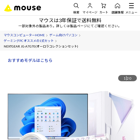
検索
マイページ
カート
店舗情報
メニュー
マウスは3年保証で送料無料
一部対象外の製品あり。詳しくは製品ページにてご確認ください。
マウスコンピューターHOME
ゲーム向けパソコン
ゲーミングPC オススメの1式セット
NEXTGEAR JG-A7G70(オーロラコレクションセット)
おすすめモデルはこちら
1
20