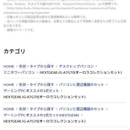
Ryzen、Radeon、およびその組み合わせは、Advanced Micro Devices、Inc.の商標です。
・ Dolby, Dolby Audio, Dolby Atmos, and the double-D symbol are trademarks of Dolby
Laboratories Licensing Corporation.
・ 記載されている製品名等は各社の登録商標あるいは商標です。
・ 当ページの掲載内容および価格は、在庫などの都合により予告無く変更または終了となる場
合があります。
・ 画像はイメージです。
カテゴリ
HOME
形状・タイプから探す
デスクトップパソコン
ミニタワーパソコン
NEXTGEAR JG-A7G70(オーロラコレクションセット)
HOME
形状・タイプから探す
パソコンと周辺機器のセット
ゲーミングPC オススメの1式セット
NEXTGEAR JG-A7G70(オーロラコレクションセット)
HOME
形状・タイプから探す
パソコンと周辺機器のセット
ゲーミングPC オススメの1式セット(NEXTGEAR)
NEXTGEAR JG-A7G70(オーロラコレクションセット)