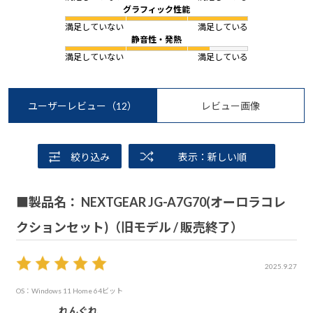
グラフィック性能
満足していない
満足している
静音性・発熱
満足していない
満足している
ユーザーレビュー
（12）
レビュー画像
絞り込み
表示：新しい順
■製品名： NEXTGEAR JG-A7G70(オーロラコレ
クションセット)（旧モデル / 販売終了）
2025.9.27
OS：Windows 11 Home 64ビット
れんぐれ