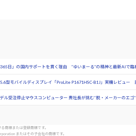
365日」の国内サポートを貫く理由 “ゆいまーる”の精神と最新AIで
6型モバイルディスプレイ「ProLite P1671HSC-B1J」実機レビ
ル受注停止――マウスコンピューター 軣社長が挑む“脱・メーカーのエゴ”と
tionにおける商標または登録商標です。
l Corporation またはその子会社の商標です。