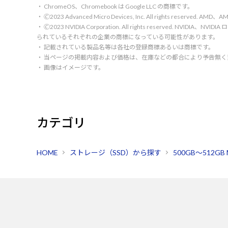
・ ChromeOS、Chromebook は Google LLC の商標です。
・ 🄫2023 Advanced Micro Devices, Inc. All rights rese
・ 🄫2023 NVIDIA Corporation. All rights reserve
られているそれぞれの企業の商標になっている可能性があります。
・ 記載されている製品名等は各社の登録商標あるいは商標です。
・ 当ページの掲載内容および価格は、在庫などの都合により予告無
・ 画像はイメージです。
カテゴリ
HOME
ストレージ（SSD）から探す
500GB～512GB M