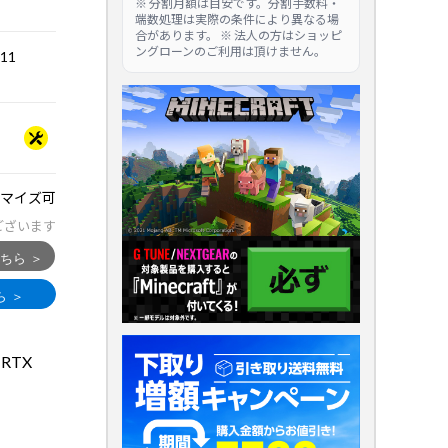
※ 分割月額は目安です。分割手数料・
端数処理は実際の条件により異なる場
合があります。 ※ 法人の方はショッピ
ングローンのご利用は頂けません。
.11
マイズ可
ございます
 RTX