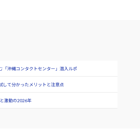
臨む「沖縄コンタクトセンター」潜入ルポ
ュー 試して分かったメリットと注意点
激動の2026年