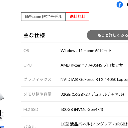
価格.com 限定モデル
送料無料
主な仕様
もっと詳しくみ
OS
Windows 11 Home 64ビット
CPU
AMD Ryzen™ 7 7435HS プロセッサ
グラフィックス
NVIDIA® GeForce RTX™ 4050 Lapt
メモリ標準容量
32GB (16GB×2 / デュアルチャネル)
M.2 SSD
500GB (NVMe Gen4×4)
16型 液晶パネル (ノングレア / sRGB
パネル