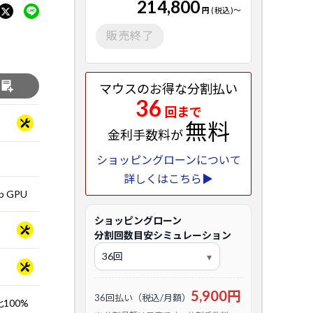
214,800
円
(税込)
～
販売終了
る
マウスのお得な分割払い
36
回まで
無料
金利手数料が
ショッピングローンについて
詳しくはこちら▶
op GPU
ショッピングローン
分割回数目安シミュレーション
5,900円
36回払い（税込/月額）
比100%