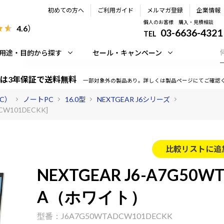
初めての方へ
ご利用ガイド
メルマガ登録
企業情報
個人のお客様 購入・見積相談
4.6
）
03-6636-4321
TEL
用途・目的から探す
セール・キャンペーン
は3年保証で送料無料
一部対象外の製品あり。詳しくは製品ページにてご確認
PC）
ノートPC
16.0型
NEXTGEAR J6シリーズ
CW101DECKK]
比較リストに追
NEXTGEAR J6-A7G50WT
A（ホワイト）
J6A7G50WTADCW101DECKK