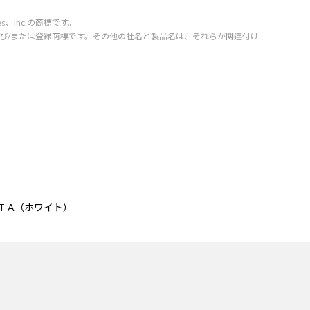
vices、Inc.の商標です。
orporation の商標および/または登録商標です。その他の社名と製品名は、それらが関連付け
0WT-A（ホワイト）