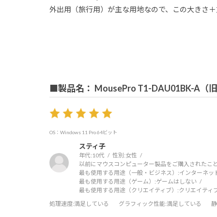
外出用（旅行用）が主な用地なので、この大きさ＋
■製品名： MousePro T1-DAU01BK-A
OS：Windows 11 Pro 64ビット
スティ子
年代:
10代
性別:
女性
以前にマウスコンピューター製品をご購入されたこと
最も使用する用途（一般・ビジネス）:
インターネッ
最も使用する用途（ゲーム）:
ゲームはしない
最も使用する用途（クリエイティブ）:
クリエイティ
処理速度
:満足している
グラフィック性能
:満足している
静