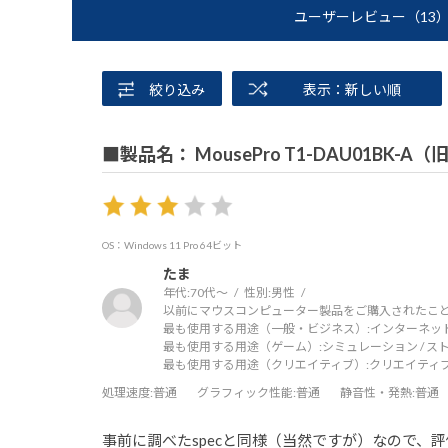
ユーザーレビュー
（13
絞り込み
表示：新しい順
■製品名： MousePro T1-DAU01BK-A
OS：Windows 11 Pro 64ビット
たま
年代:
70代～
性別:
男性
以前にマウスコンピューター製品をご購入されたこと
最も使用する用途（一般・ビジネス）:
インターネッ
最も使用する用途（ゲーム）:
シミュレーション / ス
最も使用する用途（クリエイティブ）:
クリエイティ
処理速度
:普通
グラフィック性能
:普通
静音性・発熱
:普通
事前に調べたspecと同様（当然ですが）なので、