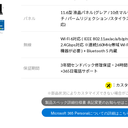
11.6型 液晶パネル (グレア / 10点マ
パネル
チ / パームリジェクション /スタイ
応)
Wi-Fi 6対応 ( IEEE 802.11ax/ac/a/b/g
無線
2.4Gbps対応 ※連続160MHz帯域 Wi-F
機器が必要 ) + Bluetooth 5 内蔵
3年間センドバック修理保証・24時間
保証期間
×365日電話サポート
カスタ
※部品状況によりカスタマイズできない場合が