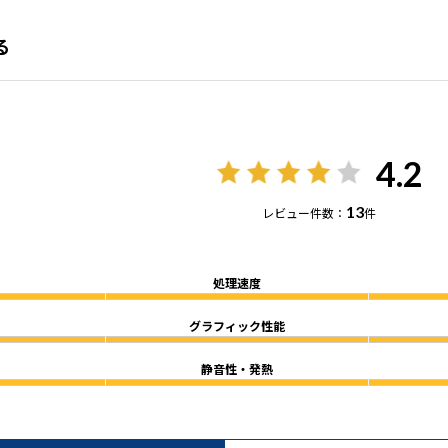
る
4.2
13
レビュー件数：
件
処理速度
グラフィック性能
静音性・発熱