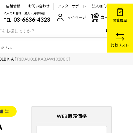
店舗情報
お問い合わせ
アフターサポート
法人様向け
法人のお客様 購入・見積相談
マイページ
カート
03-6636-4323
TEL
閲覧履歴
比較リスト
ください。
01BK-A
[T1DAU01BKABAW102DEC]
加
WEB販売価格
A