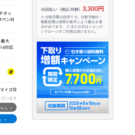
3,300円
36回払い（税込/月額）
ルチタッ
※ 分割月額は目安です。分割手数料・
ラスペン対
端数処理は実際の条件により異なる場
合があります。 ※ 法人の方はショッピ
ングローンのご利用は頂けません。
/n 最大
i 6対応
マイズ可
ございます