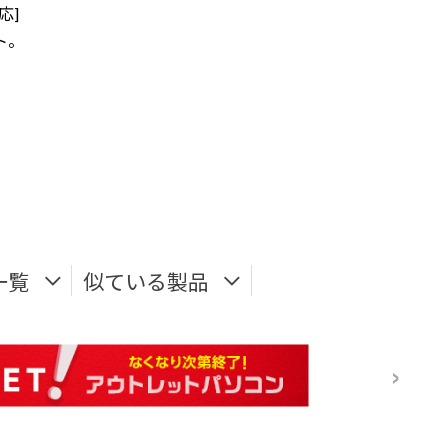
応]
ト。
一覧
似ている製品