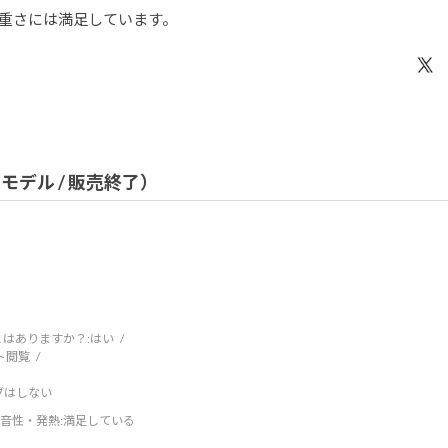
重さには満足しています。
（旧モデル / 販売終了）
はありますか？:
はい
ト閲覧
ブはしない
音性・発熱
:満足している