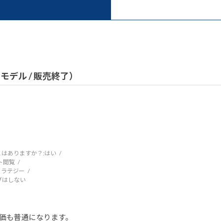
）
（旧モデル / 販売終了）
はありますか？:
はい
ト閲覧
トラテジー
ブはしない
評価も普通になります。