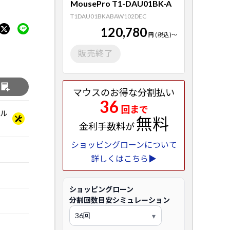
MousePro T1-DAU01BK-A
T1DAU01BKABAW102DEC
120,780
円
(税込)
～
販売終了
る
マウスのお得な分割払い
36
回まで
ベル
無料
金利手数料が
ショッピングローンについて
詳しくはこちら▶
ショッピングローン
分割回数目安シミュレーション