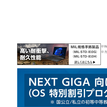
※W
※カ