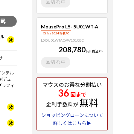
品切れ中
る
MousePro L5-I5U01WT-A
Office 2024 搭載PC
ベル
L5I5U01WTACAW101CEC
208,780
円
(税込)
～
ッサー
品切れ中
インテル
時(デュ
マウスのお得な分割払い
 グラフィ
36
回まで
無料
金利手数料が
ショッピングローンについて
詳しくはこちら▶