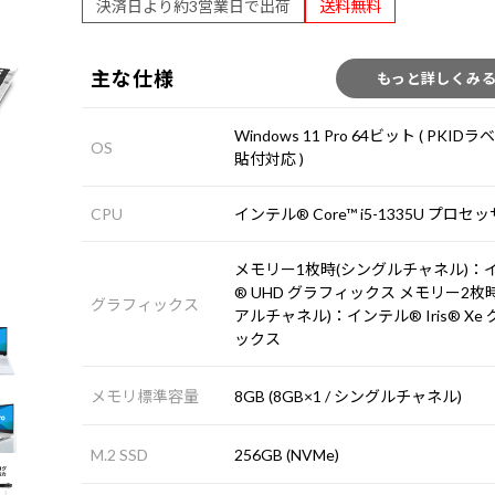
決済日より約3営業日で出荷
送料無料
主な仕様
もっと詳しくみ
Windows 11 Pro 64ビット ( PKIDラ
OS
貼付対応 )
CPU
インテル® Core™ i5-1335U プロセ
メモリー1枚時(シングルチャネル)：
® UHD グラフィックス メモリー2枚
グラフィックス
アルチャネル)：インテル® Iris® Xe
ックス
メモリ標準容量
8GB (8GB×1 / シングルチャネル)
M.2 SSD
256GB (NVMe)