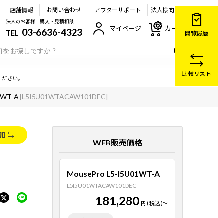
店舗情報
お問い合わせ
アフターサポート
法人様向け
法人のお客様 購入・見積相談
マイページ
カート
03-6636-4323
TEL
閲覧履歴
比較リスト
ください。
1WT-A
[L5I5U01WTACAW101DEC]
加
WEB販売価格
MousePro L5-I5U01WT-A
L5I5U01WTACAW101DEC
181,280
円
(税込)
～