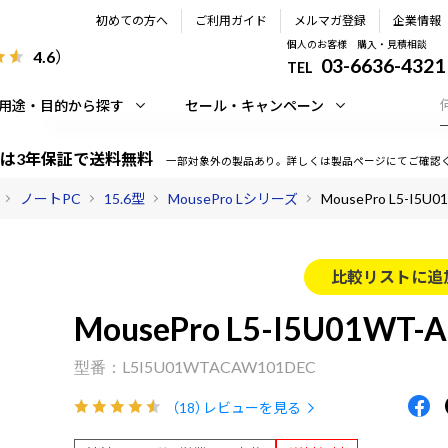
初めての方へ
ご利用ガイド
メルマガ登録
企業情報
個人のお客様 購入・見積相談
4.6
）
03-6636-4321
TEL
用途・目的から探す
セール・キャンペーン
は3年保証で送料無料
一部対象外の製品あり。詳しくは製品ページにてご確認
ノートPC
15.6型
MousePro Lシリーズ
MousePro L5-I5U0
比較リストに追
MousePro L5-I5U01WT-A
L5I5U01WTACAW101DEC
（18）
レビューを見る